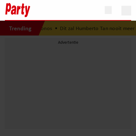
Trending
mvakantie op Mykonos
•
Dit zal Humberto Tan nooit meer ve