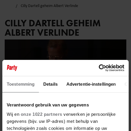
Cilly Dartell geheim Albert Verlinde
CILLY DARTELL GEHEIM
ALBERT VERLINDE
Toestemming
Details
Advertentie-instellingen
Ov
Verantwoord gebruik van uw gegevens
Wij en
onze 1022 partners
verwerken je persoonlijke
gegevens (bijv. uw IP-adres) met behulp van
technologieën zoals cookies om informatie op uw