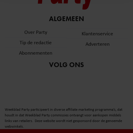
en om ons websiteverkeer te analyseren. Ook delen we
informatie over uw gebruik van onze site met onze
partners voor social media, adverteren en analyse. Deze
ALGEMEEN
partners kunnen deze gegevens combineren met andere
informatie die u aan ze heeft verstrekt of die ze hebben
Over Party
Klantenservice
verzameld op basis van uw gebruik van hun services. U
Tip de redactie
Adverteren
gaat akkoord met onze cookies als u onze website blijft
gebruiken.
Abonnementen
VOLG ONS
Weekblad Party participeert in diverse affiliate marketing programma’s, dat
houdt in dat Weekblad Party commissies ontvangt voor aankopen middels
links van retailers. Deze website wordt niet gesponsord door de genoemde
webwinkels.