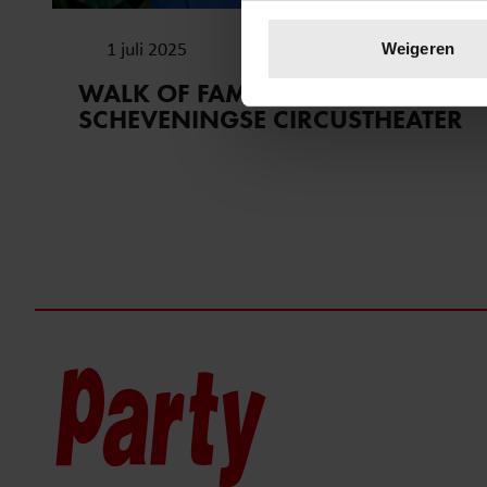
Uw apparaat identific
Lees meer over hoe uw perso
1 juli 2025
Weigeren
toestemming op elk moment wi
WALK OF FAME ONTHULD BIJ
SCHEVENINGSE CIRCUSTHEATER
We gebruiken cookies om cont
websiteverkeer te analyseren
media, adverteren en analys
verstrekt of die ze hebben v
onze website blijft gebruiken.