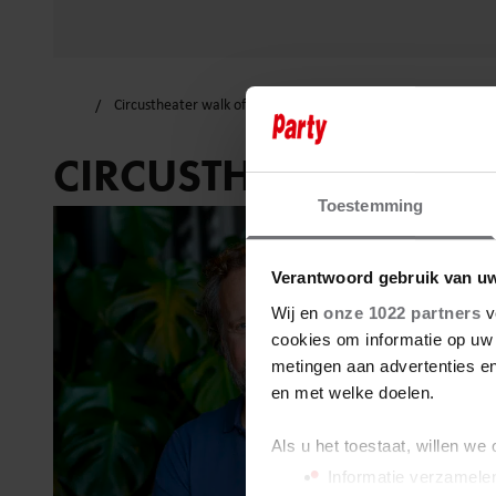
Circustheater walk of fame
CIRCUSTHEATER WALK
Toestemming
Verantwoord gebruik van u
Wij en
onze 1022 partners
v
cookies om informatie op uw 
metingen aan advertenties en
en met welke doelen.
Als u het toestaat, willen we
Informatie verzamelen