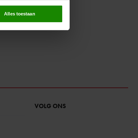
erprinting)
t
detailgedeelte
in. U kunt uw
Alles toestaan
 media te bieden en om ons
ze partners voor social
nformatie die u aan ze heeft
oord met onze cookies als u
VOLG ONS