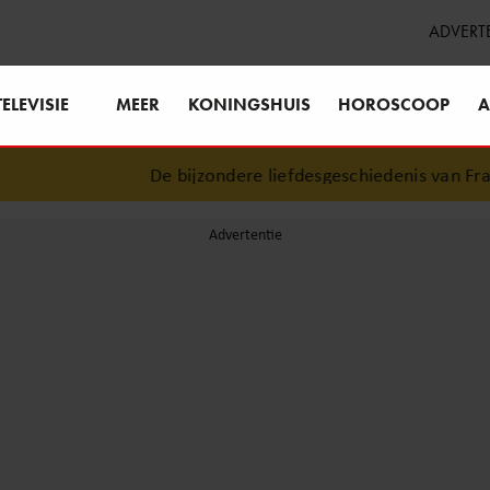
ADVERT
TELEVISIE
MEER
KONINGSHUIS
HOROSCOOP
A
De bijzondere liefdesgeschiedenis van Frans 