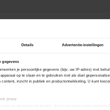
 OF FAME
Details
Advertentie-instellingen
w gegevens
erwerken je persoonlijke gegevens (bijv. uw IP-adres) met behul
apparaat op te slaan en te gebruiken met als doel gepersonalise
 content, inzicht in publiek en productontwikkeling. U kunt kiez
 ook graag:
 over uw geografische locatie, die tot een paar meter nauwkeuri