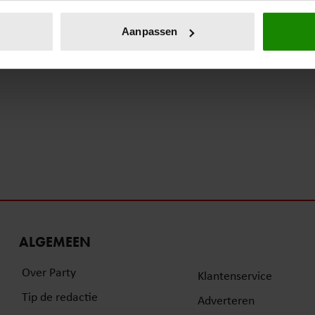
eren door het actief te scannen op specifieke eigenschappen (fing
onlijke gegevens worden verwerkt en stel uw voorkeuren in he
Aanpassen
jzigen of intrekken in de Cookieverklaring.
ent en advertenties te personaliseren, om functies voor social
. Ook delen we informatie over uw gebruik van onze site met on
e. Deze partners kunnen deze gegevens combineren met andere i
erzameld op basis van uw gebruik van hun services. U gaat akk
ALGEMEEN
Over Party
Klantenservice
Tip de redactie
Adverteren