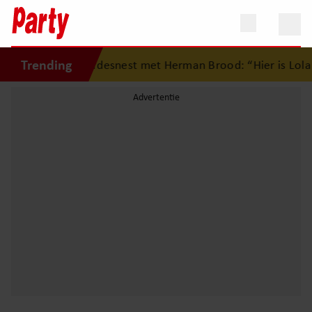
Trending
erug op eerste liefdesnest met Herman Brood: “Hier is Lola 