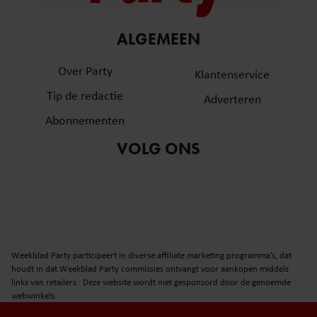
en om ons websiteverkeer te analyseren. Ook delen we
informatie over uw gebruik van onze site met onze
partners voor social media, adverteren en analyse. Deze
ALGEMEEN
partners kunnen deze gegevens combineren met andere
Over Party
informatie die u aan ze heeft verstrekt of die ze hebben
Klantenservice
verzameld op basis van uw gebruik van hun services. U
Tip de redactie
Adverteren
gaat akkoord met onze cookies als u onze website blijft
Abonnementen
gebruiken.
VOLG ONS
Weekblad Party participeert in diverse affiliate marketing programma’s, dat
houdt in dat Weekblad Party commissies ontvangt voor aankopen middels
links van retailers. Deze website wordt niet gesponsord door de genoemde
webwinkels.