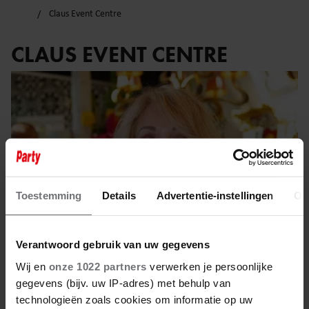
Claus Event Centre
CLAUS EVENT CENTRE
Toestemming
Details
Advertentie-instellingen
Ov
Verantwoord gebruik van uw gegevens
Wij en
onze 1022 partners
verwerken je persoonlijke
gegevens (bijv. uw IP-adres) met behulp van
27 juli 2025
technologieën zoals cookies om informatie op uw