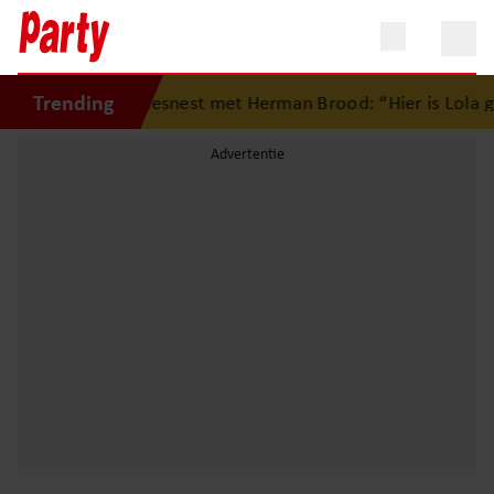
Trending
ug op eerste liefdesnest met Herman Brood: “Hier is Lola g