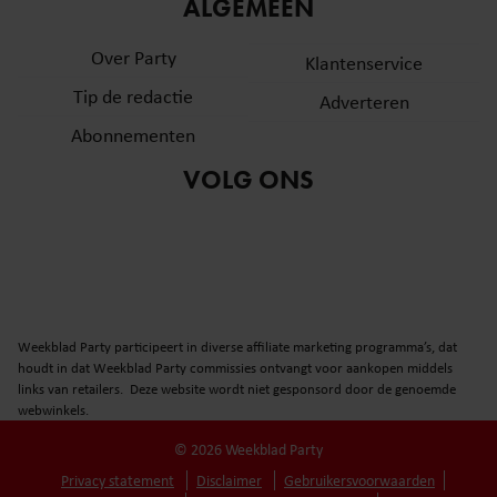
informatie over uw gebruik van onze site met onze
ALGEMEEN
partners voor social media, adverteren en analyse. Deze
Over Party
partners kunnen deze gegevens combineren met andere
Klantenservice
informatie die u aan ze heeft verstrekt of die ze hebben
Tip de redactie
Adverteren
verzameld op basis van uw gebruik van hun services. U
Abonnementen
gaat akkoord met onze cookies als u onze website blijft
gebruiken.
VOLG ONS
Weekblad Party participeert in diverse affiliate marketing programma’s, dat
houdt in dat Weekblad Party commissies ontvangt voor aankopen middels
links van retailers. Deze website wordt niet gesponsord door de genoemde
webwinkels.
© 2026 Weekblad Party
Privacy statement
Disclaimer
Gebruikersvoorwaarden