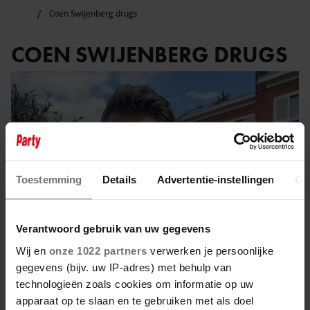
Coen Swijenberg drugs
COEN SWIJENBERG DRUGS
Toestemming
Details
Advertentie-instellingen
Ov
Verantwoord gebruik van uw gegevens
Wij en
onze 1022 partners
verwerken je persoonlijke
gegevens (bijv. uw IP-adres) met behulp van
technologieën zoals cookies om informatie op uw
5 januari 2024
apparaat op te slaan en te gebruiken met als doel