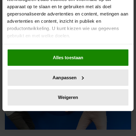
apparaat op te slaan en te gebruiken met als doel
COEN SWIJNENBERG SCHRIKT
gepersonaliseerde advertenties en content, metingen aan
ZICH SOMS KAPOT VAN
advertenties en content, inzicht in publiek en
UITERLIJK ANDEREN
productontwikkeling. U kunt kiezen wie uw gegevens
gebruikt en met welke doelen.
Als u het toestaat, willen we ook graag:
Alles toestaan
Informatie verzamelen over uw geografische
locatie, die tot een paar meter nauwkeurig kan zijn
Uw apparaat identificeren door het actief te
Aanpassen
scannen op specifieke eigenschappen (fingerprinting)
Lees meer over hoe uw persoonlijke gegevens worden
verwerkt en stel uw voorkeuren in het
detailgedeelte
in.
Weigeren
U kunt uw toestemming op elk moment wijzigen of
intrekken in de Cookieverklaring.
We gebruiken cookies om content en advertenties te
personaliseren, om functies voor social media te bieden