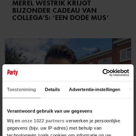
MEREL WESTRIK KRIJGT
BIJZONDER CADEAU VAN
COLLEGA’S: ‘EEN DODE MUS’
Toestemming
Details
Advertentie-instellingen
Ov
Verantwoord gebruik van uw gegevens
Wij en
onze 1022 partners
verwerken je persoonlijke
gegevens (bijv. uw IP-adres) met behulp van
30 december 2023
technologieën zoals cookies om informatie op uw