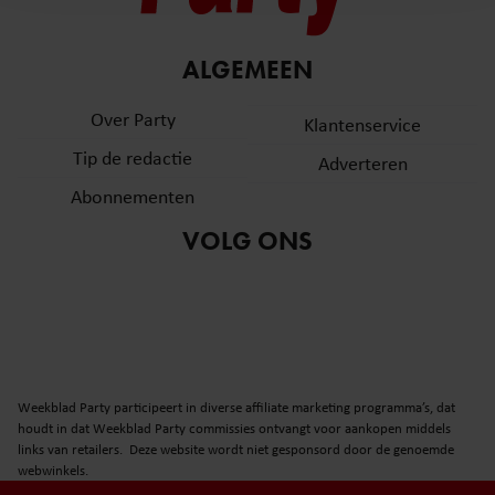
en om ons websiteverkeer te analyseren. Ook delen we
informatie over uw gebruik van onze site met onze
partners voor social media, adverteren en analyse. Deze
ALGEMEEN
partners kunnen deze gegevens combineren met andere
informatie die u aan ze heeft verstrekt of die ze hebben
Over Party
Klantenservice
verzameld op basis van uw gebruik van hun services. U
Tip de redactie
Adverteren
gaat akkoord met onze cookies als u onze website blijft
gebruiken.
Abonnementen
VOLG ONS
Weekblad Party participeert in diverse affiliate marketing programma’s, dat
houdt in dat Weekblad Party commissies ontvangt voor aankopen middels
links van retailers. Deze website wordt niet gesponsord door de genoemde
webwinkels.