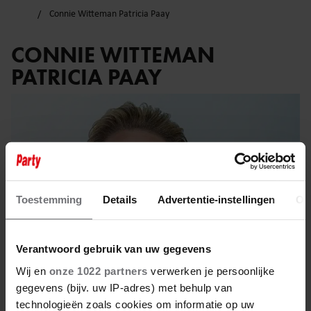
Connie Witteman Patricia Paay
CONNIE WITTEMAN
PATRICIA PAAY
Toestemming
Details
Advertentie-instellingen
Ov
Verantwoord gebruik van uw gegevens
Wij en
onze 1022 partners
verwerken je persoonlijke
gegevens (bijv. uw IP-adres) met behulp van
technologieën zoals cookies om informatie op uw