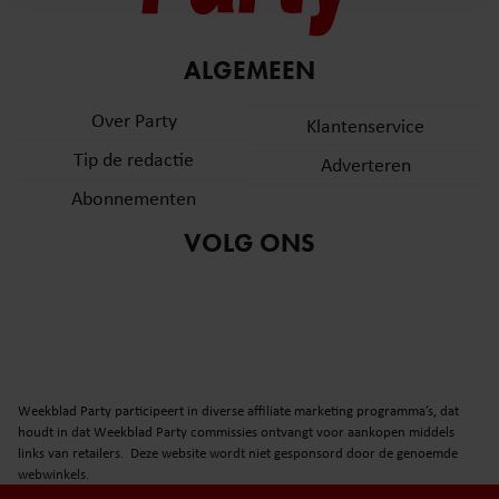
en om ons websiteverkeer te analyseren. Ook delen we
informatie over uw gebruik van onze site met onze
partners voor social media, adverteren en analyse. Deze
ALGEMEEN
partners kunnen deze gegevens combineren met andere
informatie die u aan ze heeft verstrekt of die ze hebben
Over Party
Klantenservice
verzameld op basis van uw gebruik van hun services. U
Tip de redactie
Adverteren
gaat akkoord met onze cookies als u onze website blijft
gebruiken.
Abonnementen
VOLG ONS
Weekblad Party participeert in diverse affiliate marketing programma’s, dat
houdt in dat Weekblad Party commissies ontvangt voor aankopen middels
links van retailers. Deze website wordt niet gesponsord door de genoemde
webwinkels.