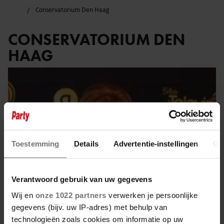
Conservatorium Den Haag
CONSERVATORIUM DEN
HAAG
Toestemming
Details
Advertentie-instellingen
Ov
Verantwoord gebruik van uw gegevens
Wij en
onze 1022 partners
verwerken je persoonlijke
gegevens (bijv. uw IP-adres) met behulp van
technologieën zoals cookies om informatie op uw