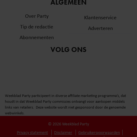
informatie over uw gebruik van onze site met onze
ALGEMEEN
partners voor social media, adverteren en analyse. Deze
Over Party
partners kunnen deze gegevens combineren met andere
Klantenservice
informatie die u aan ze heeft verstrekt of die ze hebben
Tip de redactie
Adverteren
verzameld op basis van uw gebruik van hun services. U
Abonnementen
gaat akkoord met onze cookies als u onze website blijft
gebruiken.
VOLG ONS
Weekblad Party participeert in diverse affiliate marketing programma’s, dat
houdt in dat Weekblad Party commissies ontvangt voor aankopen middels
links van retailers. Deze website wordt niet gesponsord door de genoemde
webwinkels.
© 2026 Weekblad Party
Privacy statement
Disclaimer
Gebruikersvoorwaarden