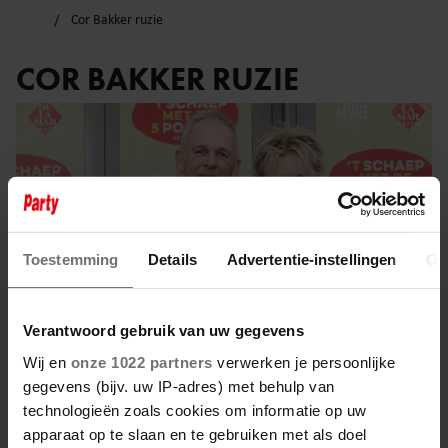
Cor Bakker ruzie
COR BAKKER RUZIE
Toestemming
Details
Advertentie-instellingen
Ov
Verantwoord gebruik van uw gegevens
Wij en
onze 1022 partners
verwerken je persoonlijke
gegevens (bijv. uw IP-adres) met behulp van
technologieën zoals cookies om informatie op uw
14 oktober 2024
apparaat op te slaan en te gebruiken met als doel