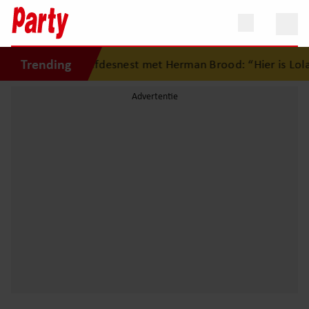
Trending
ug op eerste liefdesnest met Herman Brood: “Hier is Lola g