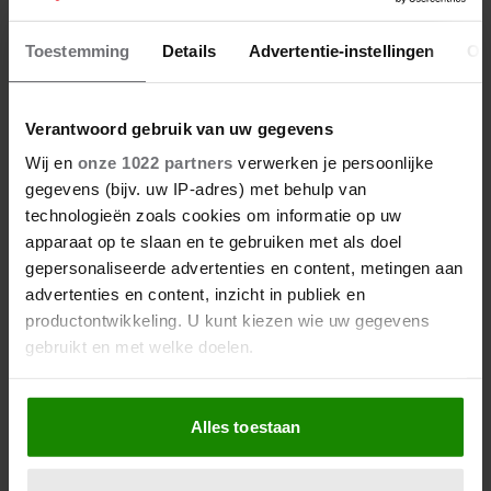
ZÓ WORDEN BIJ COR BAKKER
THUIS DE RUZIES OPGELOST…
Toestemming
Details
Advertentie-instellingen
Ov
Verantwoord gebruik van uw gegevens
Wij en
onze 1022 partners
verwerken je persoonlijke
gegevens (bijv. uw IP-adres) met behulp van
technologieën zoals cookies om informatie op uw
apparaat op te slaan en te gebruiken met als doel
gepersonaliseerde advertenties en content, metingen aan
advertenties en content, inzicht in publiek en
productontwikkeling. U kunt kiezen wie uw gegevens
gebruikt en met welke doelen.
Als u het toestaat, willen we ook graag:
Alles toestaan
Informatie verzamelen over uw geografische
11 december 2023
locatie, die tot een paar meter nauwkeurig kan zijn
Uw apparaat identificeren door het actief te