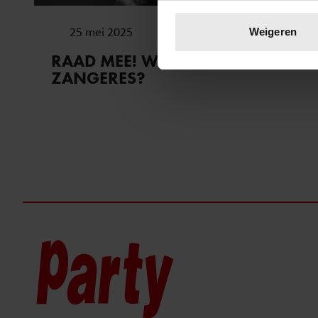
Uw apparaat identific
Lees meer over hoe uw perso
25 mei 2025
Weigeren
toestemming op elk moment wi
RAAD MEE! WIE IS DEZE
ZANGERES?
We gebruiken cookies om cont
websiteverkeer te analyseren
media, adverteren en analys
verstrekt of die ze hebben v
onze website blijft gebruiken.