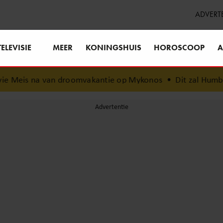
ADVERT
TELEVISIE
MEER
KONINGSHUIS
HOROSCOOP
A
e Meis na van droomvakantie op Mykonos
•
Dit zal Humbert