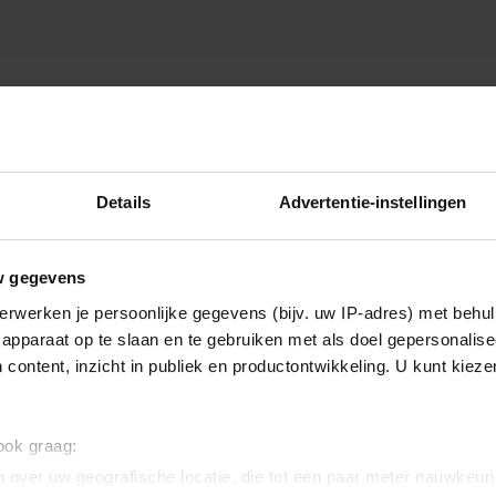
GRAFIE
Details
Advertentie-instellingen
w gegevens
erwerken je persoonlijke gegevens (bijv. uw IP-adres) met behul
apparaat op te slaan en te gebruiken met als doel gepersonalise
 content, inzicht in publiek en productontwikkeling. U kunt kiez
 ook graag:
 over uw geografische locatie, die tot een paar meter nauwkeuri