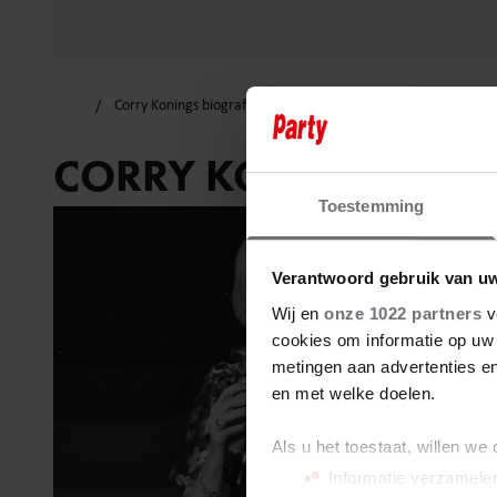
Corry Konings biografie
CORRY KONINGS BIO
Toestemming
Verantwoord gebruik van u
Wij en
onze 1022 partners
v
cookies om informatie op uw 
metingen aan advertenties en
en met welke doelen.
Als u het toestaat, willen we
Informatie verzamelen