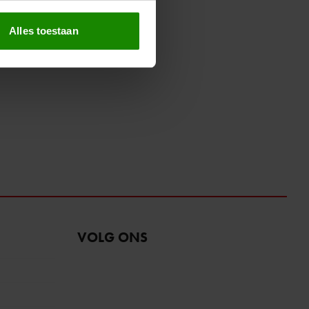
erprinting)
t
detailgedeelte
in. U kunt uw
Alles toestaan
 media te bieden en om ons
ze partners voor social
nformatie die u aan ze heeft
oord met onze cookies als u
VOLG ONS