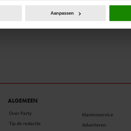
eren door het actief te scannen op specifieke eigenschappen (fing
onlijke gegevens worden verwerkt en stel uw voorkeuren in he
Aanpassen
jzigen of intrekken in de Cookieverklaring.
ent en advertenties te personaliseren, om functies voor social
. Ook delen we informatie over uw gebruik van onze site met on
e. Deze partners kunnen deze gegevens combineren met andere i
erzameld op basis van uw gebruik van hun services. U gaat akk
ALGEMEEN
Over Party
Klantenservice
Tip de redactie
Adverteren