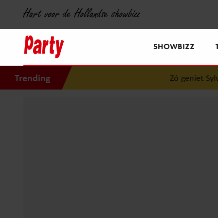
Hart voor de Hollandse showbizz
SHOWBIZZ
Trending
Zó geniet Sylvi