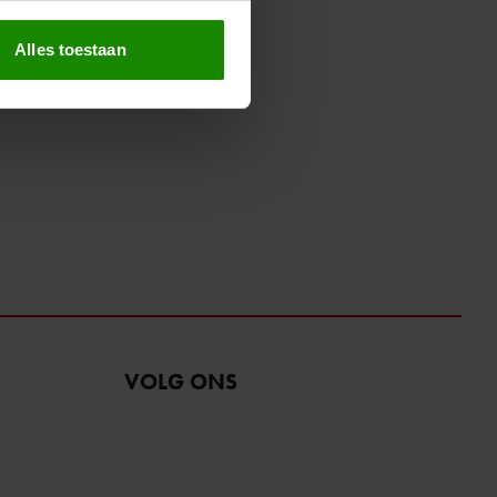
erprinting)
t
detailgedeelte
in. U kunt uw
Alles toestaan
 media te bieden en om ons
ze partners voor social
nformatie die u aan ze heeft
oord met onze cookies als u
VOLG ONS