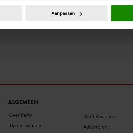
eren door het actief te scannen op specifieke eigenschappen (fing
onlijke gegevens worden verwerkt en stel uw voorkeuren in he
Aanpassen
jzigen of intrekken in de Cookieverklaring.
ent en advertenties te personaliseren, om functies voor social
. Ook delen we informatie over uw gebruik van onze site met on
e. Deze partners kunnen deze gegevens combineren met andere i
erzameld op basis van uw gebruik van hun services. U gaat akk
ALGEMEEN
Over Party
Klantenservice
Tip de redactie
Adverteren