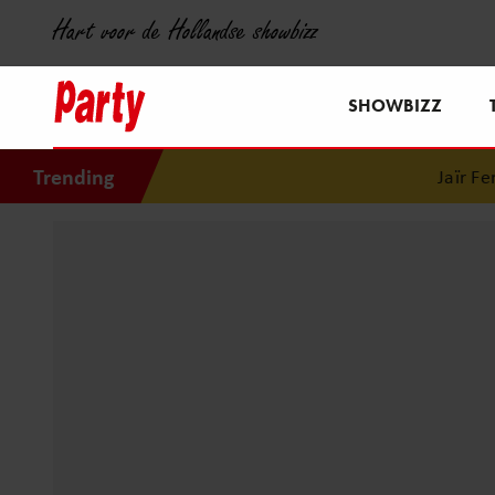
Hart voor de Hollandse showbizz
SHOWBIZZ
Trending
Jaïr Ferwer