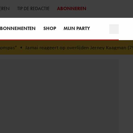
EREN
TIP DE REDACTIE
ABONNEREN
BONNEMENTEN
SHOP
MIJN PARTY
pas”
•
Jamai reageert op overlijden Jerney Kaagman (79): ‘D