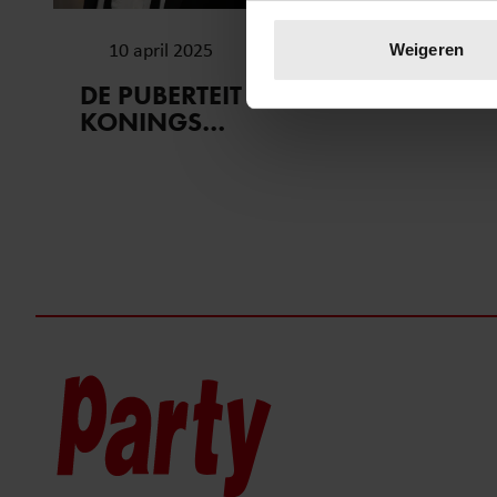
Uw apparaat identific
Lees meer over hoe uw perso
10 april 2025
Weigeren
toestemming op elk moment wi
DE PUBERTEIT VAN CORRY
KONINGS…
We gebruiken cookies om cont
websiteverkeer te analyseren
media, adverteren en analys
verstrekt of die ze hebben v
onze website blijft gebruiken.