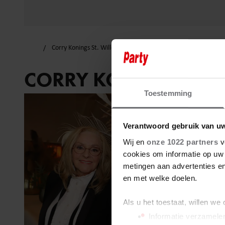
Corry Konings St. Willebrord
CORRY KONINGS ST.
Toestemming
Verantwoord gebruik van u
Wij en
onze 1022 partners
v
cookies om informatie op uw 
metingen aan advertenties en
en met welke doelen.
Als u het toestaat, willen we
Informatie verzamelen