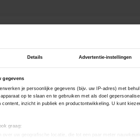
 WILLEBRORD
Details
Advertentie-instellingen
w gegevens
erwerken je persoonlijke gegevens (bijv. uw IP-adres) met behul
apparaat op te slaan en te gebruiken met als doel gepersonalise
 content, inzicht in publiek en productontwikkeling. U kunt kiez
 ook graag:
 over uw geografische locatie, die tot een paar meter nauwkeuri