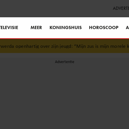
ADVERT
TELEVISIE
MEER
KONINGSHUIS
HOROSCOOP
A
da openhartig over zijn jeugd: “Mijn zus is mijn morele kom