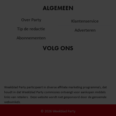
informatie over uw gebruik van onze site met onze
ALGEMEEN
partners voor social media, adverteren en analyse. Deze
partners kunnen deze gegevens combineren met andere
Over Party
Klantenservice
informatie die u aan ze heeft verstrekt of die ze hebben
Tip de redactie
verzameld op basis van uw gebruik van hun services. U
Adverteren
gaat akkoord met onze cookies als u onze website blijft
Abonnementen
gebruiken.
VOLG ONS
Weekblad Party participeert in diverse affiliate marketing programma’s, dat
houdt in dat Weekblad Party commissies ontvangt voor aankopen middels
links van retailers. Deze website wordt niet gesponsord door de genoemde
webwinkels.
© 2026 Weekblad Party