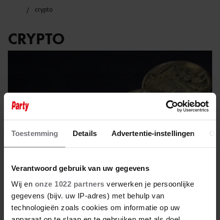
crypto
CRYPTO
Toestemming
Details
Advertentie-instellingen
Ov
Verantwoord gebruik van uw gegevens
Wij en
onze 1022 partners
verwerken je persoonlijke
gegevens (bijv. uw IP-adres) met behulp van
25 augustus 2022
technologieën zoals cookies om informatie op uw
apparaat op te slaan en te gebruiken met als doel