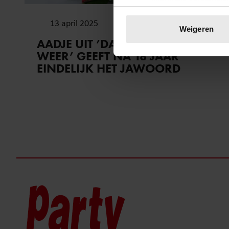
Uw apparaat identific
13 april 2025
Lees meer over hoe uw perso
Weigeren
toestemming op elk moment wi
AADJE UIT ’DAAR GAAN ZE
WEER’ GEEFT NA 18 JAAR
We gebruiken cookies om cont
EINDELIJK HET JAWOORD
websiteverkeer te analyseren
media, adverteren en analys
verstrekt of die ze hebben v
onze website blijft gebruiken.