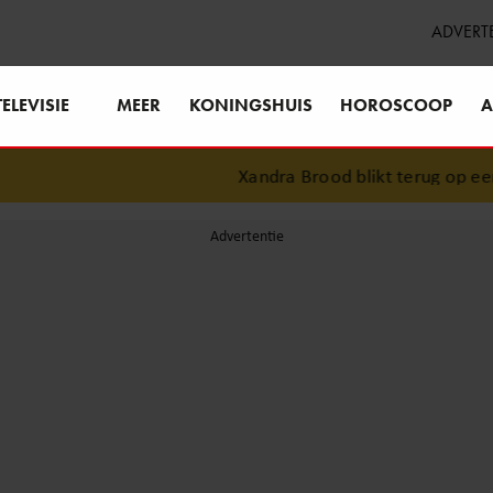
ADVERT
TELEVISIE
MEER
KONINGSHUIS
HOROSCOOP
A
Xandra Brood blikt terug op eerste