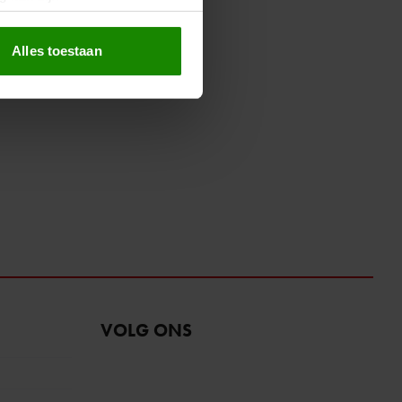
erprinting)
t
detailgedeelte
in. U kunt uw
Alles toestaan
 media te bieden en om ons
ze partners voor social
nformatie die u aan ze heeft
oord met onze cookies als u
VOLG ONS