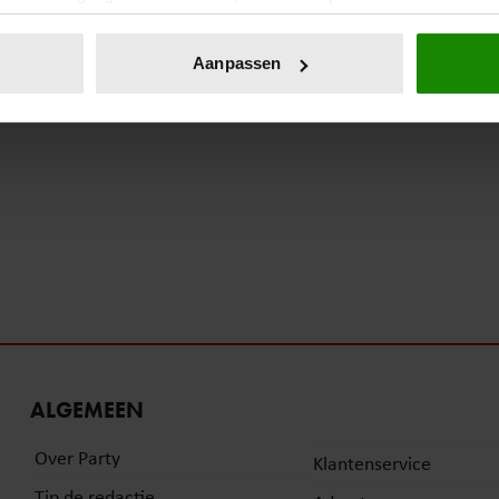
eren door het actief te scannen op specifieke eigenschappen (fing
onlijke gegevens worden verwerkt en stel uw voorkeuren in he
Aanpassen
jzigen of intrekken in de Cookieverklaring.
ent en advertenties te personaliseren, om functies voor social
. Ook delen we informatie over uw gebruik van onze site met on
e. Deze partners kunnen deze gegevens combineren met andere i
erzameld op basis van uw gebruik van hun services. U gaat akk
ALGEMEEN
Over Party
Klantenservice
Tip de redactie