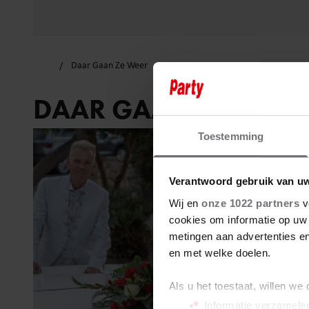
Daar Gaan Ze Weer
DAAR GAAN ZE WEER
Toestemming
Verantwoord gebruik van u
Wij en
onze 1022 partners
v
cookies om informatie op uw 
metingen aan advertenties en
en met welke doelen.
Als u het toestaat, willen we
Informatie verzamelen