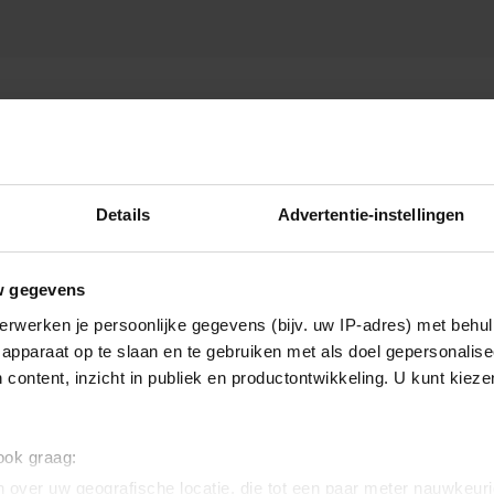
Details
Advertentie-instellingen
w gegevens
erwerken je persoonlijke gegevens (bijv. uw IP-adres) met behul
apparaat op te slaan en te gebruiken met als doel gepersonalise
 content, inzicht in publiek en productontwikkeling. U kunt kiez
 ook graag:
 over uw geografische locatie, die tot een paar meter nauwkeuri