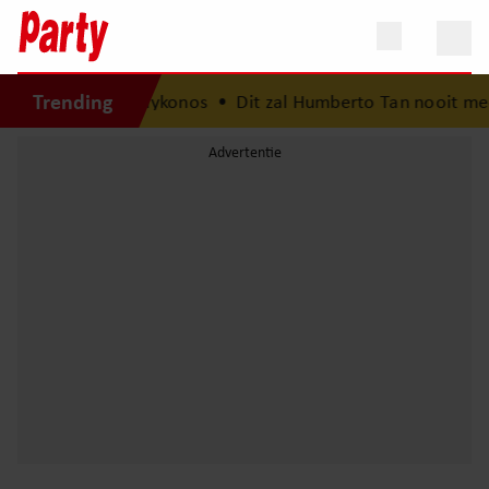
Trending
roomvakantie op Mykonos
•
Dit zal Humberto Tan nooit meer