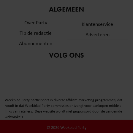
informatie over uw gebruik van onze site met onze
ALGEMEEN
partners voor social media, adverteren en analyse. Deze
partners kunnen deze gegevens combineren met andere
Over Party
Klantenservice
informatie die u aan ze heeft verstrekt of die ze hebben
Tip de redactie
verzameld op basis van uw gebruik van hun services. U
Adverteren
gaat akkoord met onze cookies als u onze website blijft
Abonnementen
gebruiken.
VOLG ONS
Weekblad Party participeert in diverse affiliate marketing programma’s, dat
houdt in dat Weekblad Party commissies ontvangt voor aankopen middels
links van retailers. Deze website wordt niet gesponsord door de genoemde
webwinkels.
© 2026 Weekblad Party