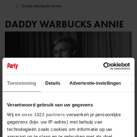
Daddy Warbucks Annie
DADDY WARBUCKS ANNIE
Toestemming
Details
Advertentie-instellingen
Ov
Verantwoord gebruik van uw gegevens
Wij en
onze 1022 partners
verwerken je persoonlijke
gegevens (bijv. uw IP-adres) met behulp van
8 juni 2025
technologieën zoals cookies om informatie op uw
apparaat op te slaan en te gebruiken met als doel