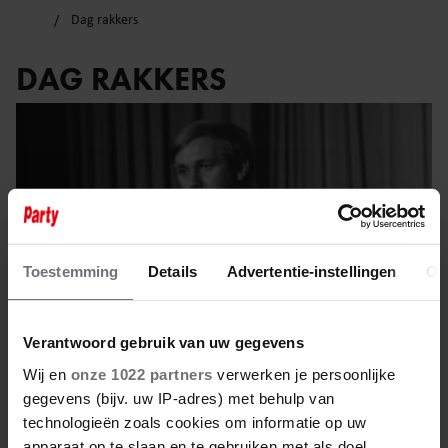
Dag rakkers
DAG RAKKERS
Toestemming
Details
Advertentie-instellingen
Ov
Verantwoord gebruik van uw gegevens
Wij en
onze 1022 partners
verwerken je persoonlijke
gegevens (bijv. uw IP-adres) met behulp van
8 juni 2025
technologieën zoals cookies om informatie op uw
apparaat op te slaan en te gebruiken met als doel