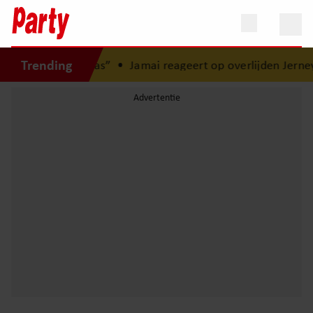
Trending
 mijn morele kompas”
•
Jamai reageert op overlijden Jerney 