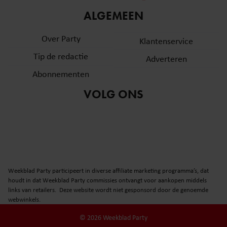
informatie over uw gebruik van onze site met onze
ALGEMEEN
partners voor social media, adverteren en analyse. Deze
partners kunnen deze gegevens combineren met andere
Over Party
Klantenservice
informatie die u aan ze heeft verstrekt of die ze hebben
Tip de redactie
verzameld op basis van uw gebruik van hun services. U
Adverteren
gaat akkoord met onze cookies als u onze website blijft
Abonnementen
gebruiken.
VOLG ONS
Weekblad Party participeert in diverse affiliate marketing programma’s, dat
houdt in dat Weekblad Party commissies ontvangt voor aankopen middels
links van retailers. Deze website wordt niet gesponsord door de genoemde
webwinkels.
© 2026 Weekblad Party