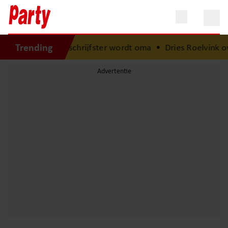
Trending
 met babynieuws: schrijfster wordt oma
•
Dries Roelvink ov