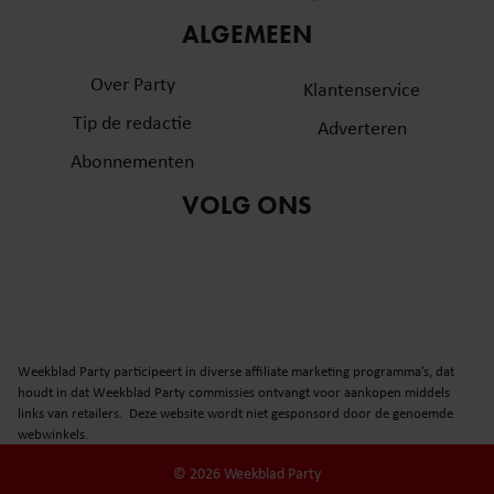
informatie over uw gebruik van onze site met onze
ALGEMEEN
partners voor social media, adverteren en analyse. Deze
partners kunnen deze gegevens combineren met andere
Over Party
Klantenservice
informatie die u aan ze heeft verstrekt of die ze hebben
Tip de redactie
verzameld op basis van uw gebruik van hun services. U
Adverteren
gaat akkoord met onze cookies als u onze website blijft
Abonnementen
gebruiken.
VOLG ONS
Weekblad Party participeert in diverse affiliate marketing programma’s, dat
houdt in dat Weekblad Party commissies ontvangt voor aankopen middels
links van retailers. Deze website wordt niet gesponsord door de genoemde
webwinkels.
© 2026 Weekblad Party