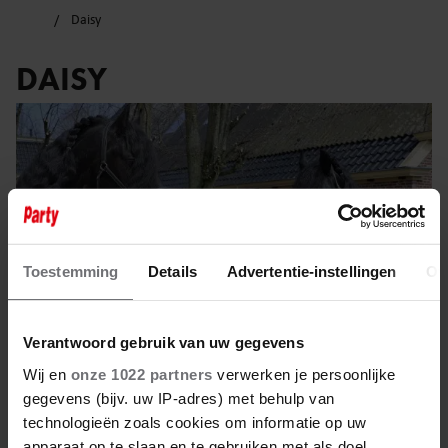
Daisy
DAISY
Toestemming
Details
Advertentie-instellingen
Ov
Verantwoord gebruik van uw gegevens
Wij en
onze 1022 partners
verwerken je persoonlijke
gegevens (bijv. uw IP-adres) met behulp van
22 september 2022
technologieën zoals cookies om informatie op uw
apparaat op te slaan en te gebruiken met als doel