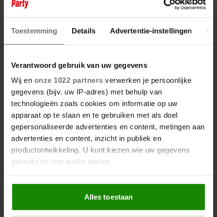
5 april 2024
DANNY DE MUNK: ‘DE
WAARHEID IS DE WAARHEID’
Toestemming
Details
Advertentie-instellingen
Ov
Verantwoord gebruik van uw gegevens
Wij en
onze 1022 partners
verwerken je persoonlijke
gegevens (bijv. uw IP-adres) met behulp van
technologieën zoals cookies om informatie op uw
apparaat op te slaan en te gebruiken met als doel
gepersonaliseerde advertenties en content, metingen aan
advertenties en content, inzicht in publiek en
productontwikkeling. U kunt kiezen wie uw gegevens
gebruikt en met welke doelen.
Als u het toestaat, willen we ook graag:
Alles toestaan
Informatie verzamelen over uw geografische
locatie, die tot een paar meter nauwkeurig kan zijn