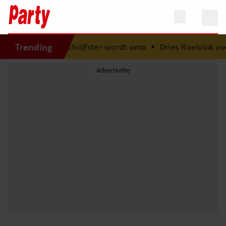
Trending
et babynieuws: schrijfster wordt oma
•
Dries Roelvink over