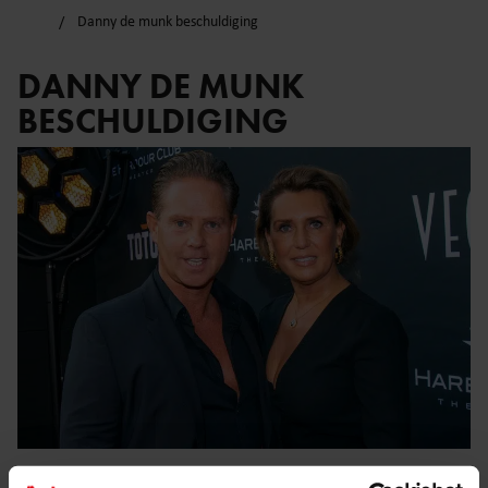
Danny de munk beschuldiging
DANNY DE MUNK
BESCHULDIGING