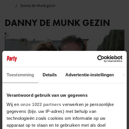
Danny de Munk gezin
DANNY DE MUNK GEZIN
Toestemming
Details
Advertentie-instellingen
Ov
Verantwoord gebruik van uw gegevens
Wij en
onze 1022 partners
verwerken je persoonlijke
gegevens (bijv. uw IP-adres) met behulp van
technologieën zoals cookies om informatie op uw
23 mei 2025
apparaat op te slaan en te gebruiken met als doel