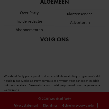
informatie over uw gebruik van onze site met onze
ALGEMEEN
partners voor social media, adverteren en analyse. Deze
Over Party
partners kunnen deze gegevens combineren met andere
Klantenservice
informatie die u aan ze heeft verstrekt of die ze hebben
Tip de redactie
Adverteren
verzameld op basis van uw gebruik van hun services. U
Abonnementen
gaat akkoord met onze cookies als u onze website blijft
gebruiken.
VOLG ONS
Weekblad Party participeert in diverse affiliate marketing programma’s, dat
houdt in dat Weekblad Party commissies ontvangt voor aankopen middels
links van retailers. Deze website wordt niet gesponsord door de genoemde
webwinkels.
© 2026 Weekblad Party
Privacy statement
Disclaimer
Gebruikersvoorwaarden