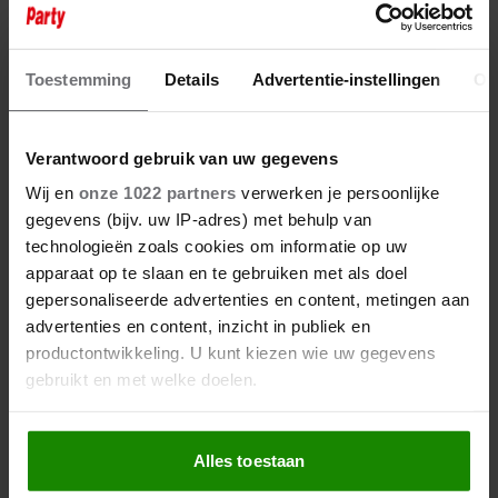
BRAM KRIKKE EN DANNY
FROGER SLAAN DE HANDEN
INEEN NA VIRAL TIKTOK: ‘ALLEEN
Toestemming
Details
Advertentie-instellingen
Ov
SAMEN TE BOEKEN’
Verantwoord gebruik van uw gegevens
Wij en
onze 1022 partners
verwerken je persoonlijke
gegevens (bijv. uw IP-adres) met behulp van
technologieën zoals cookies om informatie op uw
apparaat op te slaan en te gebruiken met als doel
gepersonaliseerde advertenties en content, metingen aan
advertenties en content, inzicht in publiek en
productontwikkeling. U kunt kiezen wie uw gegevens
gebruikt en met welke doelen.
Als u het toestaat, willen we ook graag:
Alles toestaan
Informatie verzamelen over uw geografische
locatie, die tot een paar meter nauwkeurig kan zijn