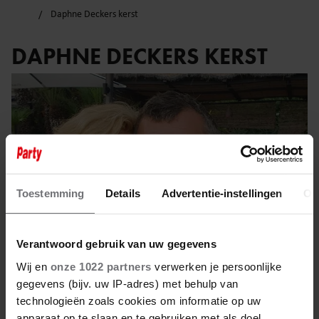
Daphne Deckers kerst
DAPHNE DECKERS KERST
Toestemming
Details
Advertentie-instellingen
Ov
Verantwoord gebruik van uw gegevens
Wij en
onze 1022 partners
verwerken je persoonlijke
gegevens (bijv. uw IP-adres) met behulp van
28 december 2023
technologieën zoals cookies om informatie op uw
apparaat op te slaan en te gebruiken met als doel