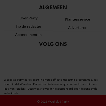
informatie over uw gebruik van onze site met onze
ALGEMEEN
partners voor social media, adverteren en analyse. Deze
partners kunnen deze gegevens combineren met andere
Over Party
Klantenservice
informatie die u aan ze heeft verstrekt of die ze hebben
Tip de redactie
verzameld op basis van uw gebruik van hun services. U
Adverteren
gaat akkoord met onze cookies als u onze website blijft
Abonnementen
gebruiken.
VOLG ONS
Weekblad Party participeert in diverse affiliate marketing programma’s, dat
houdt in dat Weekblad Party commissies ontvangt voor aankopen middels
links van retailers. Deze website wordt niet gesponsord door de genoemde
webwinkels.
© 2026 Weekblad Party