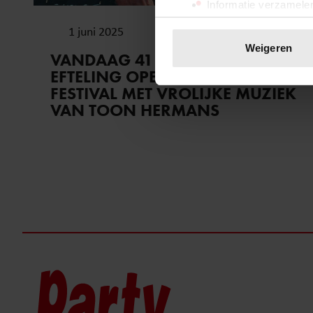
Informatie verzamelen
Uw apparaat identific
1 juni 2025
Lees meer over hoe uw perso
Weigeren
VANDAAG 41 JAAR GELEDEN: DE
toestemming op elk moment wi
EFTELING OPENDE CARNAVAL
FESTIVAL MET VROLIJKE MUZIEK
We gebruiken cookies om cont
VAN TOON HERMANS
websiteverkeer te analyseren
media, adverteren en analys
verstrekt of die ze hebben v
onze website blijft gebruiken.