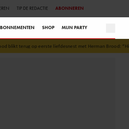
EREN
TIP DE REDACTIE
ABONNEREN
BONNEMENTEN
SHOP
MIJN PARTY
likt terug op eerste liefdesnest met Herman Brood: “Hier i