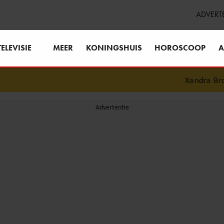
ADVERT
TELEVISIE
MEER
KONINGSHUIS
HOROSCOOP
A
Xandra Brood b