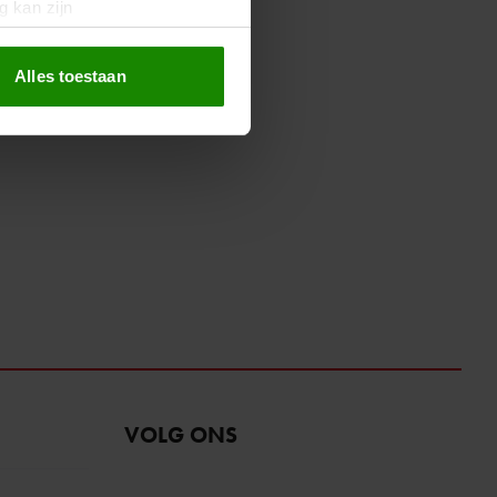
g kan zijn
erprinting)
t
detailgedeelte
in. U kunt uw
Alles toestaan
 media te bieden en om ons
ze partners voor social
nformatie die u aan ze heeft
oord met onze cookies als u
VOLG ONS