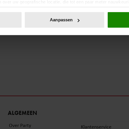
 over uw geografische locatie, die tot een paar meter nauwkeuri
eren door het actief te scannen op specifieke eigenschappen (fing
onlijke gegevens worden verwerkt en stel uw voorkeuren in he
Aanpassen
jzigen of intrekken in de Cookieverklaring.
ent en advertenties te personaliseren, om functies voor social
. Ook delen we informatie over uw gebruik van onze site met on
e. Deze partners kunnen deze gegevens combineren met andere i
erzameld op basis van uw gebruik van hun services. U gaat akk
ALGEMEEN
Over Party
Klantenservice