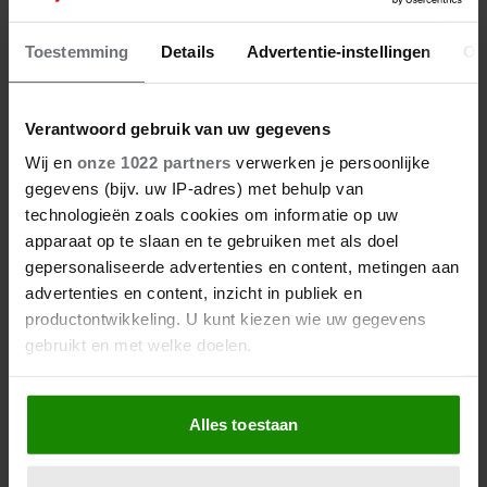
DE FROGERS KONDIGEN NIEUW
PROGRAMMA AAN
Toestemming
Details
Advertentie-instellingen
Ov
Verantwoord gebruik van uw gegevens
Wij en
onze 1022 partners
verwerken je persoonlijke
gegevens (bijv. uw IP-adres) met behulp van
technologieën zoals cookies om informatie op uw
apparaat op te slaan en te gebruiken met als doel
gepersonaliseerde advertenties en content, metingen aan
advertenties en content, inzicht in publiek en
productontwikkeling. U kunt kiezen wie uw gegevens
gebruikt en met welke doelen.
Als u het toestaat, willen we ook graag:
Alles toestaan
Informatie verzamelen over uw geografische
14 juni 2025
locatie, die tot een paar meter nauwkeurig kan zijn
Uw apparaat identificeren door het actief te