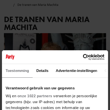
De tranen van Maria Machita
DE TRANEN VAN MARIA
MACHITA
Toestemming
Details
Advertentie-instellingen
Ov
Verantwoord gebruik van uw gegevens
Wij en
onze 1022 partners
verwerken je persoonlijke
gegevens (bijv. uw IP-adres) met behulp van
technologieën zoals cookies om informatie op uw