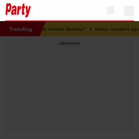
Trending
gd: “Mijn zus is mijn morele kompas”
•
Jamai reageert op ov