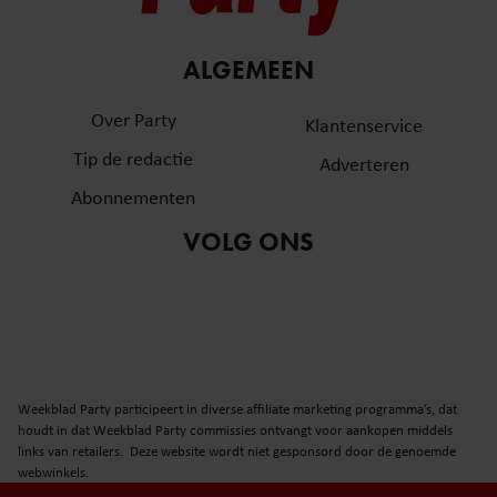
en om ons websiteverkeer te analyseren. Ook delen we
informatie over uw gebruik van onze site met onze
partners voor social media, adverteren en analyse. Deze
ALGEMEEN
partners kunnen deze gegevens combineren met andere
informatie die u aan ze heeft verstrekt of die ze hebben
Over Party
Klantenservice
verzameld op basis van uw gebruik van hun services. U
Tip de redactie
Adverteren
gaat akkoord met onze cookies als u onze website blijft
gebruiken.
Abonnementen
VOLG ONS
Weekblad Party participeert in diverse affiliate marketing programma’s, dat
houdt in dat Weekblad Party commissies ontvangt voor aankopen middels
links van retailers. Deze website wordt niet gesponsord door de genoemde
webwinkels.