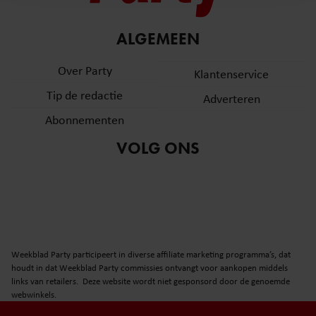
en om ons websiteverkeer te analyseren. Ook delen we
informatie over uw gebruik van onze site met onze
partners voor social media, adverteren en analyse. Deze
ALGEMEEN
partners kunnen deze gegevens combineren met andere
Over Party
informatie die u aan ze heeft verstrekt of die ze hebben
Klantenservice
verzameld op basis van uw gebruik van hun services. U
Tip de redactie
Adverteren
gaat akkoord met onze cookies als u onze website blijft
Abonnementen
gebruiken.
VOLG ONS
Weekblad Party participeert in diverse affiliate marketing programma’s, dat
houdt in dat Weekblad Party commissies ontvangt voor aankopen middels
links van retailers. Deze website wordt niet gesponsord door de genoemde
webwinkels.