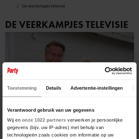
De veerkampjes televisie
DE VEERKAMPJES TELEVISIE
Toestemming
Details
Advertentie-instellingen
Ov
Verantwoord gebruik van uw gegevens
Wij en
onze 1022 partners
verwerken je persoonlijke
gegevens (bijv. uw IP-adres) met behulp van
9 september 2024
technologieën zoals cookies om informatie op uw