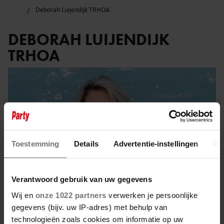
Deborah Luijendijk TRHOA
DEBORAH LUIJENDIJK
TRHOA
Toestemming
Details
Advertentie-instellingen
Ov
Verantwoord gebruik van uw gegevens
Wij en
onze 1022 partners
verwerken je persoonlijke
gegevens (bijv. uw IP-adres) met behulp van
technologieën zoals cookies om informatie op uw