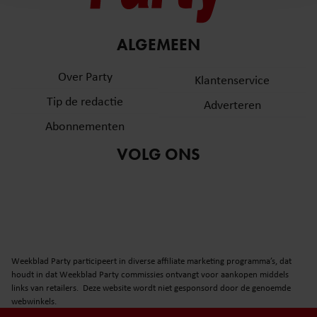
en om ons websiteverkeer te analyseren. Ook delen we
informatie over uw gebruik van onze site met onze
partners voor social media, adverteren en analyse. Deze
ALGEMEEN
partners kunnen deze gegevens combineren met andere
informatie die u aan ze heeft verstrekt of die ze hebben
Over Party
Klantenservice
verzameld op basis van uw gebruik van hun services. U
Tip de redactie
Adverteren
gaat akkoord met onze cookies als u onze website blijft
gebruiken.
Abonnementen
VOLG ONS
Weekblad Party participeert in diverse affiliate marketing programma’s, dat
houdt in dat Weekblad Party commissies ontvangt voor aankopen middels
links van retailers. Deze website wordt niet gesponsord door de genoemde
webwinkels.