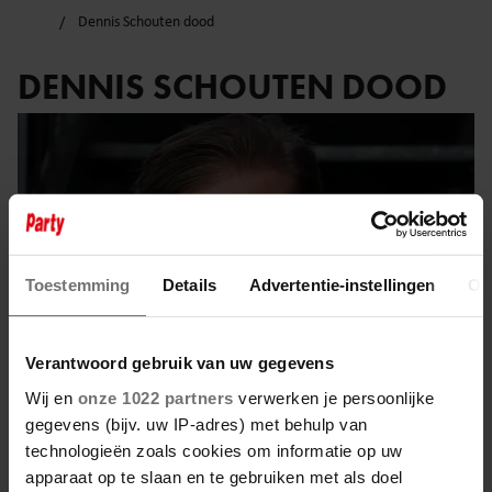
Dennis Schouten dood
DENNIS SCHOUTEN DOOD
Toestemming
Details
Advertentie-instellingen
Ov
Verantwoord gebruik van uw gegevens
Wij en
onze 1022 partners
verwerken je persoonlijke
gegevens (bijv. uw IP-adres) met behulp van
technologieën zoals cookies om informatie op uw
17 februari 2024
apparaat op te slaan en te gebruiken met als doel