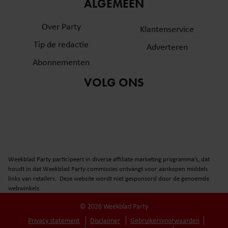
informatie over uw gebruik van onze site met onze
ALGEMEEN
partners voor social media, adverteren en analyse. Deze
Over Party
partners kunnen deze gegevens combineren met andere
Klantenservice
informatie die u aan ze heeft verstrekt of die ze hebben
Tip de redactie
Adverteren
verzameld op basis van uw gebruik van hun services. U
Abonnementen
gaat akkoord met onze cookies als u onze website blijft
gebruiken.
VOLG ONS
Weekblad Party participeert in diverse affiliate marketing programma’s, dat
houdt in dat Weekblad Party commissies ontvangt voor aankopen middels
links van retailers. Deze website wordt niet gesponsord door de genoemde
webwinkels.
© 2026 Weekblad Party
Privacy statement
Disclaimer
Gebruikersvoorwaarden