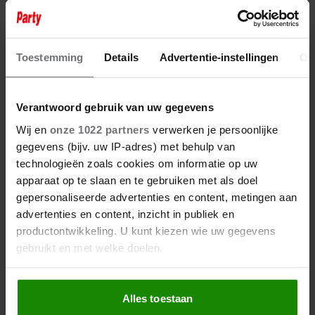
28 januari 2026
ROBERT LEROY IS EINDELIJK
HAPPY: ‘IK VOND HET VRESELIJK
Toestemming
Details
Advertentie-instellingen
Ov
OM ALLEEN TE ZIJN’
Verantwoord gebruik van uw gegevens
Wij en
onze 1022 partners
verwerken je persoonlijke
gegevens (bijv. uw IP-adres) met behulp van
technologieën zoals cookies om informatie op uw
apparaat op te slaan en te gebruiken met als doel
gepersonaliseerde advertenties en content, metingen aan
advertenties en content, inzicht in publiek en
productontwikkeling. U kunt kiezen wie uw gegevens
gebruikt en met welke doelen.
Als u het toestaat, willen we ook graag:
Alles toestaan
Informatie verzamelen over uw geografische