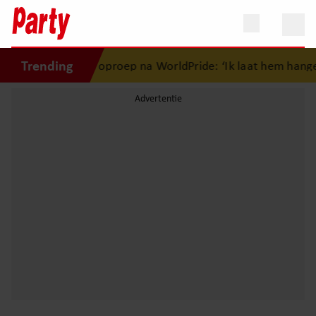
Trending
r Chabot doet oproep na WorldPride: ‘Ik laat hem hangen, jij