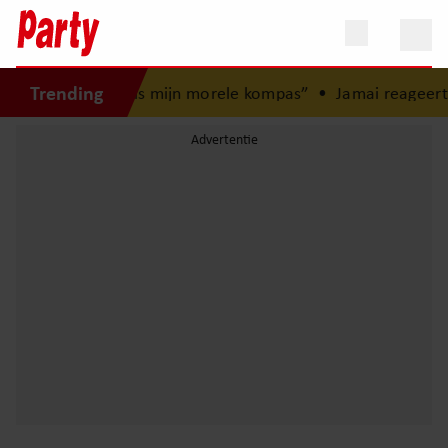
Trending
 jeugd: “Mijn zus is mijn morele kompas”
•
Jamai reageert o