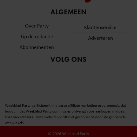
informatie over uw gebruik van onze site met onze
ALGEMEEN
partners voor social media, adverteren en analyse. Deze
partners kunnen deze gegevens combineren met andere
Over Party
Klantenservice
informatie die u aan ze heeft verstrekt of die ze hebben
verzameld op basis van uw gebruik van hun services. U
Tip de redactie
Adverteren
gaat akkoord met onze cookies als u onze website blijft
Abonnementen
gebruiken.
VOLG ONS
Weekblad Party participeert in diverse affiliate marketing programma’s, dat
houdt in dat Weekblad Party commissies ontvangt voor aankopen middels
links van retailers. Deze website wordt niet gesponsord door de genoemde
webwinkels.
© 2026 Weekblad Party