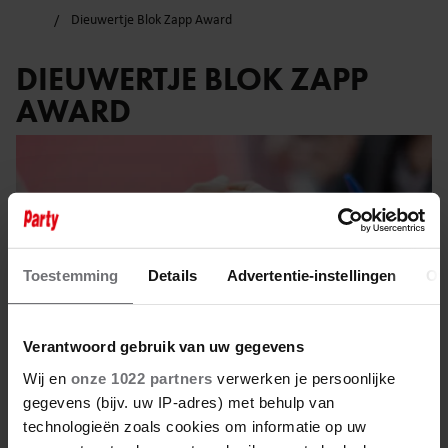
Dieuwertje Blok Zapp Award
DIEUWERTJE BLOK ZAPP
AWARD
Toestemming
Details
Advertentie-instellingen
Ov
Verantwoord gebruik van uw gegevens
Wij en
onze 1022 partners
verwerken je persoonlijke
gegevens (bijv. uw IP-adres) met behulp van
technologieën zoals cookies om informatie op uw