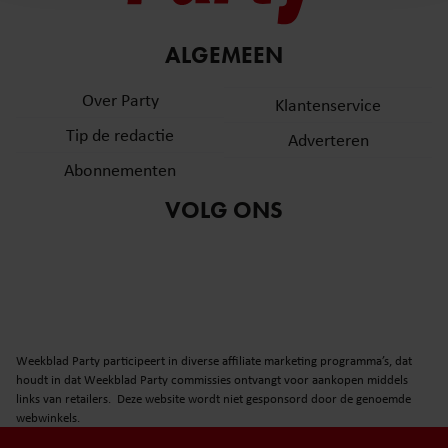
en om ons websiteverkeer te analyseren. Ook delen we
informatie over uw gebruik van onze site met onze
partners voor social media, adverteren en analyse. Deze
ALGEMEEN
partners kunnen deze gegevens combineren met andere
Over Party
informatie die u aan ze heeft verstrekt of die ze hebben
Klantenservice
verzameld op basis van uw gebruik van hun services. U
Tip de redactie
Adverteren
gaat akkoord met onze cookies als u onze website blijft
Abonnementen
gebruiken.
VOLG ONS
Weekblad Party participeert in diverse affiliate marketing programma’s, dat
houdt in dat Weekblad Party commissies ontvangt voor aankopen middels
links van retailers. Deze website wordt niet gesponsord door de genoemde
webwinkels.