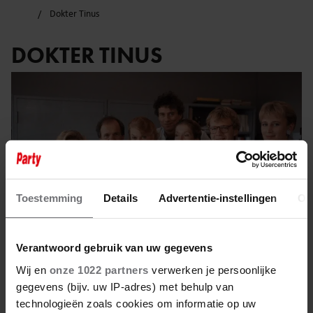
Dokter Tinus
DOKTER TINUS
Toestemming
Details
Advertentie-instellingen
Ov
Verantwoord gebruik van uw gegevens
Wij en
onze 1022 partners
verwerken je persoonlijke
gegevens (bijv. uw IP-adres) met behulp van
18 maart 2025
technologieën zoals cookies om informatie op uw