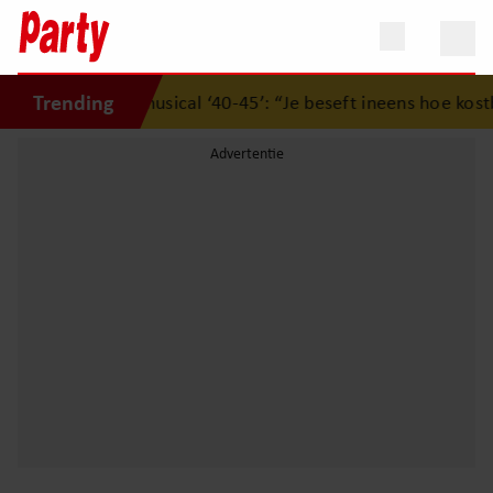
Trending
rukwekkende musical ‘40-45’: “Je beseft ineens hoe kostbaa