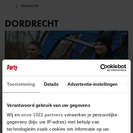
Dordrecht
DORDRECHT
Toestemming
Details
Advertentie-instellingen
Ov
Verantwoord gebruik van uw gegevens
Wij en
onze 1022 partners
verwerken je persoonlijke
gegevens (bijv. uw IP-adres) met behulp van
26 mei 2025
technologieën zoals cookies om informatie op uw