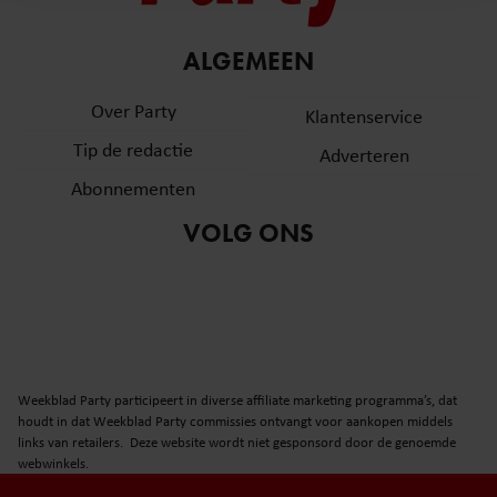
en om ons websiteverkeer te analyseren. Ook delen we
informatie over uw gebruik van onze site met onze
partners voor social media, adverteren en analyse. Deze
ALGEMEEN
partners kunnen deze gegevens combineren met andere
Over Party
informatie die u aan ze heeft verstrekt of die ze hebben
Klantenservice
verzameld op basis van uw gebruik van hun services. U
Tip de redactie
Adverteren
gaat akkoord met onze cookies als u onze website blijft
Abonnementen
gebruiken.
VOLG ONS
Weekblad Party participeert in diverse affiliate marketing programma’s, dat
houdt in dat Weekblad Party commissies ontvangt voor aankopen middels
links van retailers. Deze website wordt niet gesponsord door de genoemde
webwinkels.