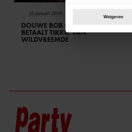
Uw apparaat identific
25 januari 2024
Lees meer over hoe uw perso
Weigeren
toestemming op elk moment wi
DOUWE BOB DOET GRAPPIG:
BETAALT TIKKIE VAN
We gebruiken cookies om cont
WILDVREEMDE
websiteverkeer te analyseren
media, adverteren en analys
verstrekt of die ze hebben v
onze website blijft gebruiken.