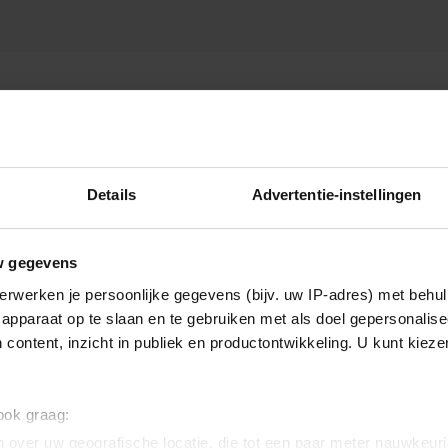
N
Details
Advertentie-instellingen
w gegevens
erwerken je persoonlijke gegevens (bijv. uw IP-adres) met behul
apparaat op te slaan en te gebruiken met als doel gepersonalise
 content, inzicht in publiek en productontwikkeling. U kunt kiez
 ook graag:
 over uw geografische locatie, die tot een paar meter nauwkeuri