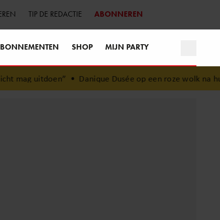
EREN
TIP DE REDACTIE
ABONNEREN
BONNEMENTEN
SHOP
MIJN PARTY
ht mag uitdoen”
•
Danique Dusée op een roze wolk na huwe