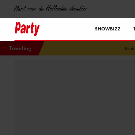
Hart voor de Hollandse showbizz
SHOWBIZZ
Trending
Janine A