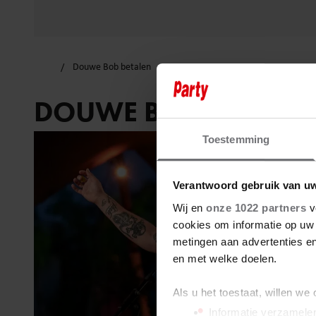
Douwe Bob betalen
DOUWE BOB BETALE
Toestemming
Verantwoord gebruik van u
Wij en
onze 1022 partners
v
cookies om informatie op uw 
metingen aan advertenties en
en met welke doelen.
Als u het toestaat, willen we
Informatie verzamelen