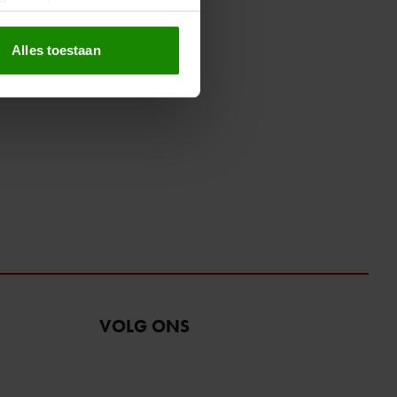
erprinting)
t
detailgedeelte
in. U kunt uw
Alles toestaan
 media te bieden en om ons
ze partners voor social
nformatie die u aan ze heeft
oord met onze cookies als u
VOLG ONS