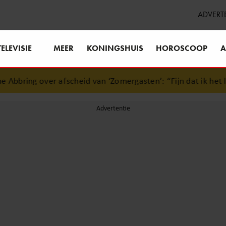
ADVERT
TELEVISIE
MEER
KONINGSHUIS
HOROSCOOP
A
bbring over afscheid van ‘Zomergasten’: “Fijn dat ik het lic