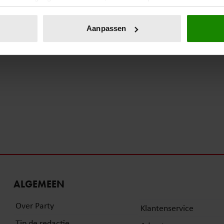
eren door het actief te scannen op specifieke eigenschappen (fing
onlijke gegevens worden verwerkt en stel uw voorkeuren in he
Aanpassen
jzigen of intrekken in de Cookieverklaring.
ent en advertenties te personaliseren, om functies voor social
. Ook delen we informatie over uw gebruik van onze site met on
e. Deze partners kunnen deze gegevens combineren met andere i
erzameld op basis van uw gebruik van hun services. U gaat akk
ALGEMEEN
Over Party
Klantenservice
Tip de redactie