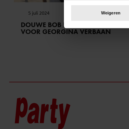
Uw apparaat identific
Lees meer over hoe uw perso
5 juli 2024
Weigeren
toestemming op elk moment wi
DOUWE BOB HAD EEN ZWAK
VOOR GEORGINA VERBAAN
We gebruiken cookies om cont
websiteverkeer te analyseren
media, adverteren en analys
verstrekt of die ze hebben v
onze website blijft gebruiken.