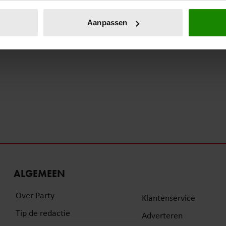
eren door het actief te scannen op specifieke eigenschappen (fing
onlijke gegevens worden verwerkt en stel uw voorkeuren in he
Aanpassen
jzigen of intrekken in de Cookieverklaring.
ent en advertenties te personaliseren, om functies voor social
. Ook delen we informatie over uw gebruik van onze site met on
e. Deze partners kunnen deze gegevens combineren met andere i
erzameld op basis van uw gebruik van hun services. U gaat akk
ALGEMEEN
Over Party
Klantenservice
Tip de redactie
Adverteren