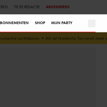
EREN
TIP DE REDACTIE
ABONNEREN
BONNEMENTEN
SHOP
MIJN PARTY
kantie op Mykonos
•
Dit zal Humberto Tan nooit meer verge