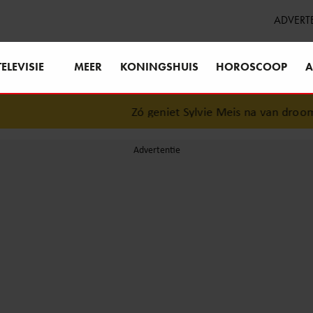
ADVERT
TELEVISIE
MEER
KONINGSHUIS
HOROSCOOP
A
Zó geniet Sylvie Meis na van droomva