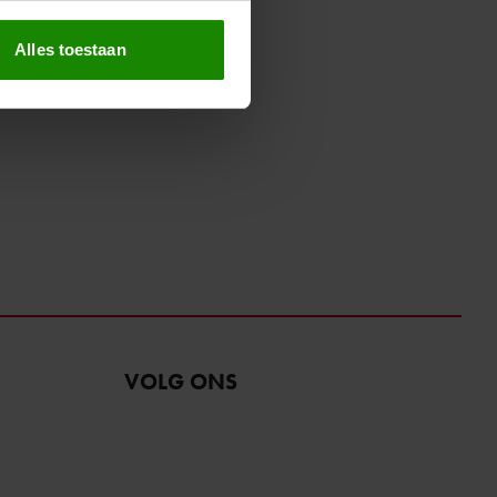
erprinting)
t
detailgedeelte
in. U kunt uw
Alles toestaan
 media te bieden en om ons
ze partners voor social
nformatie die u aan ze heeft
oord met onze cookies als u
VOLG ONS