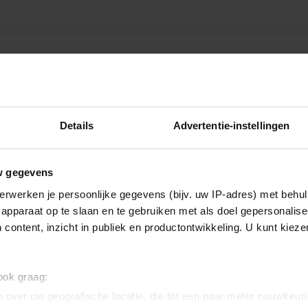
NA VERBAAN
Details
Advertentie-instellingen
w gegevens
erwerken je persoonlijke gegevens (bijv. uw IP-adres) met behul
apparaat op te slaan en te gebruiken met als doel gepersonalise
 content, inzicht in publiek en productontwikkeling. U kunt kiez
 ook graag:
 over uw geografische locatie, die tot een paar meter nauwkeuri