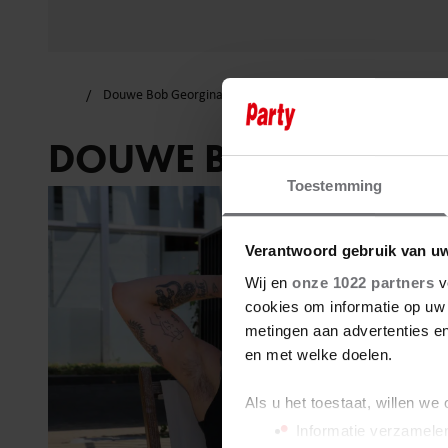
Douwe Bob Georgina Verbaan
DOUWE BOB GEORGI
Toestemming
Verantwoord gebruik van u
Wij en
onze 1022 partners
v
cookies om informatie op uw 
metingen aan advertenties en
en met welke doelen.
Als u het toestaat, willen we
Informatie verzamelen