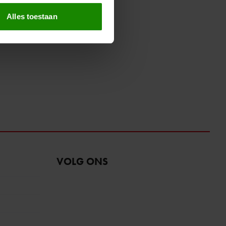
t
detailgedeelte
in. U kunt uw
Alles toestaan
 media te bieden en om ons
ze partners voor social
nformatie die u aan ze heeft
oord met onze cookies als u
VOLG ONS