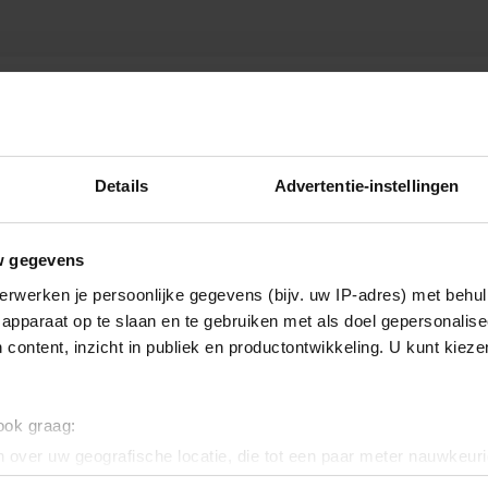
LEN
Details
Advertentie-instellingen
w gegevens
erwerken je persoonlijke gegevens (bijv. uw IP-adres) met behul
apparaat op te slaan en te gebruiken met als doel gepersonalise
 content, inzicht in publiek en productontwikkeling. U kunt kiez
 ook graag:
 over uw geografische locatie, die tot een paar meter nauwkeuri
eren door het actief te scannen op specifieke eigenschappen (fing