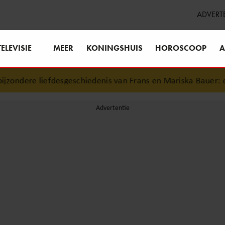
ADVERT
TELEVISIE
MEER
KONINGSHUIS
HOROSCOOP
A
ondere liefdesgeschiedenis van Frans en Mariska Bauer: ook 