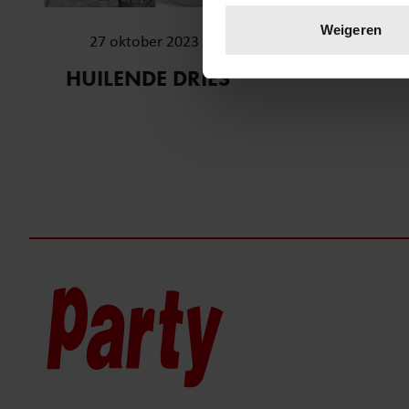
Lees meer over hoe uw perso
Weigeren
27 oktober 2023
toestemming op elk moment wi
HUILENDE DRIES
We gebruiken cookies om cont
websiteverkeer te analyseren
media, adverteren en analys
verstrekt of die ze hebben v
onze website blijft gebruiken.