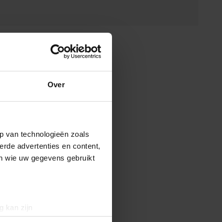
Over
p van technologieën zoals
erde advertenties en content,
en wie uw gegevens gebruikt
g kan zijn
erprinting)