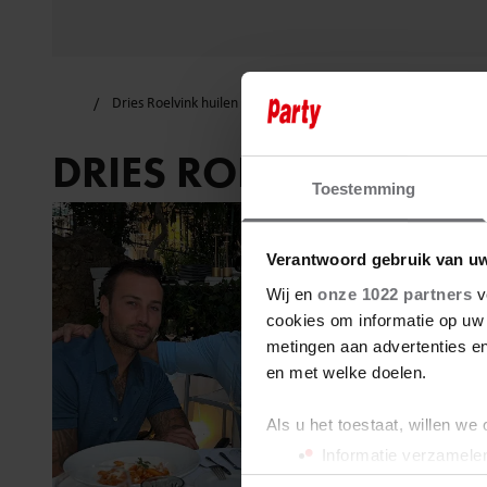
Dries Roelvink huilen
DRIES ROELVINK HUI
Toestemming
Verantwoord gebruik van u
Wij en
onze 1022 partners
v
cookies om informatie op uw 
metingen aan advertenties en
en met welke doelen.
Als u het toestaat, willen we
Informatie verzamelen
Uw apparaat identific