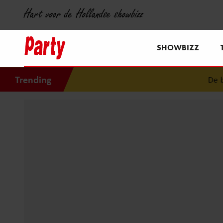
Hart voor de Hollandse showbizz
SHOWBIZZ
Trending
De bijz