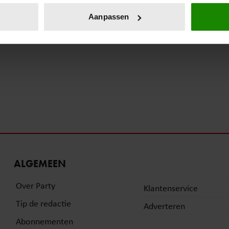
onlijke gegevens worden verwerkt en stel uw voorkeuren in he
Aanpassen
jzigen of intrekken in de Cookieverklaring.
ent en advertenties te personaliseren, om functies voor social
. Ook delen we informatie over uw gebruik van onze site met on
e. Deze partners kunnen deze gegevens combineren met andere i
erzameld op basis van uw gebruik van hun services. U gaat akk
ALGEMEEN
Over Party
Klantenservice
Tip de redactie
Adverteren
Abonnementen