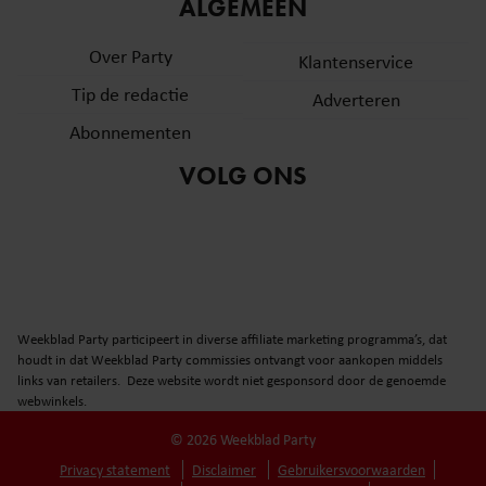
informatie over uw gebruik van onze site met onze
ALGEMEEN
partners voor social media, adverteren en analyse. Deze
Over Party
partners kunnen deze gegevens combineren met andere
Klantenservice
informatie die u aan ze heeft verstrekt of die ze hebben
Tip de redactie
Adverteren
verzameld op basis van uw gebruik van hun services. U
Abonnementen
gaat akkoord met onze cookies als u onze website blijft
gebruiken.
VOLG ONS
Weekblad Party participeert in diverse affiliate marketing programma’s, dat
houdt in dat Weekblad Party commissies ontvangt voor aankopen middels
links van retailers. Deze website wordt niet gesponsord door de genoemde
webwinkels.
© 2026 Weekblad Party
Privacy statement
Disclaimer
Gebruikersvoorwaarden