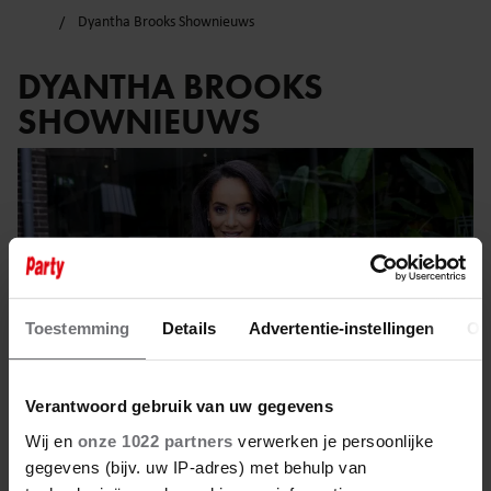
Dyantha Brooks Shownieuws
DYANTHA BROOKS
SHOWNIEUWS
Toestemming
Details
Advertentie-instellingen
Ov
Verantwoord gebruik van uw gegevens
Wij en
onze 1022 partners
verwerken je persoonlijke
gegevens (bijv. uw IP-adres) met behulp van