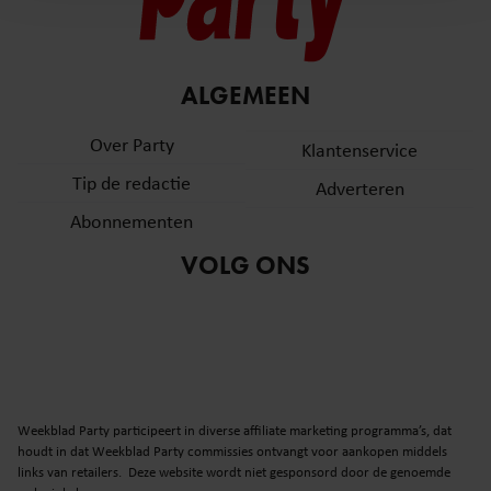
en om ons websiteverkeer te analyseren. Ook delen we
informatie over uw gebruik van onze site met onze
partners voor social media, adverteren en analyse. Deze
ALGEMEEN
partners kunnen deze gegevens combineren met andere
informatie die u aan ze heeft verstrekt of die ze hebben
Over Party
Klantenservice
verzameld op basis van uw gebruik van hun services. U
gaat akkoord met onze cookies als u onze website blijft
Tip de redactie
Adverteren
gebruiken.
Abonnementen
VOLG ONS
Weekblad Party participeert in diverse affiliate marketing programma’s, dat
houdt in dat Weekblad Party commissies ontvangt voor aankopen middels
links van retailers. Deze website wordt niet gesponsord door de genoemde