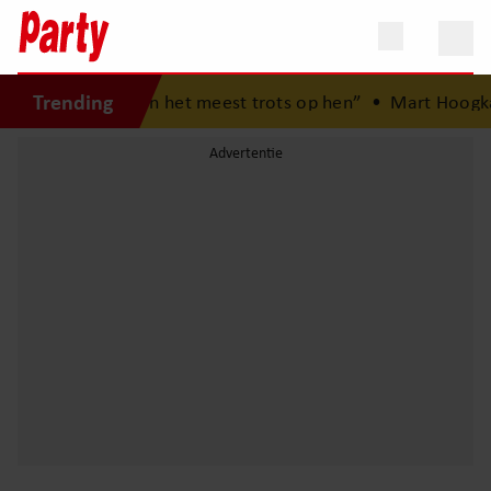
Trending
kinderen: “Ik ben het meest trots op hen”
•
Mart Hoogkam