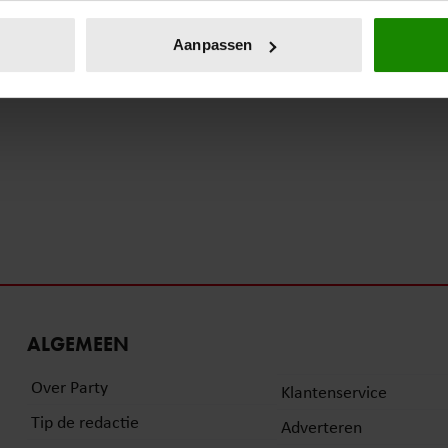
eren door het actief te scannen op specifieke eigenschappen (fing
onlijke gegevens worden verwerkt en stel uw voorkeuren in he
Aanpassen
jzigen of intrekken in de Cookieverklaring.
ent en advertenties te personaliseren, om functies voor social
. Ook delen we informatie over uw gebruik van onze site met on
e. Deze partners kunnen deze gegevens combineren met andere i
erzameld op basis van uw gebruik van hun services. U gaat akk
ALGEMEEN
Over Party
Klantenservice
Tip de redactie
Adverteren