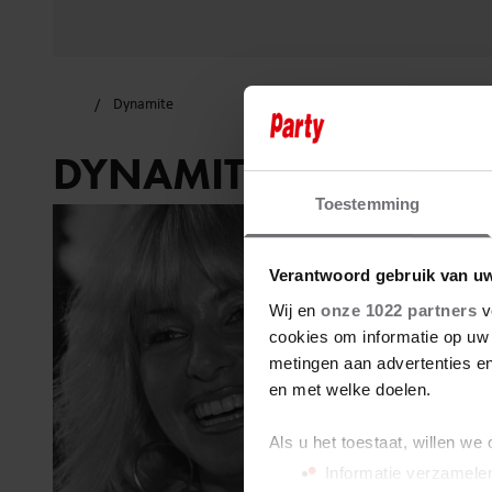
Dynamite
DYNAMITE
Toestemming
Verantwoord gebruik van u
Wij en
onze 1022 partners
v
cookies om informatie op uw 
metingen aan advertenties en
en met welke doelen.
Als u het toestaat, willen we
Informatie verzamelen