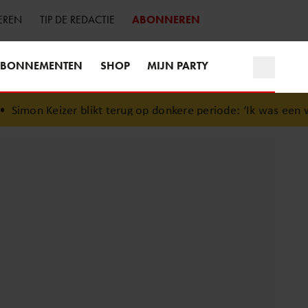
EREN
TIP DE REDACTIE
ABONNEREN
BONNEMENTEN
SHOP
MIJN PARTY
imon Keizer blikt terug op donkere periode: ‘Ik was een wa