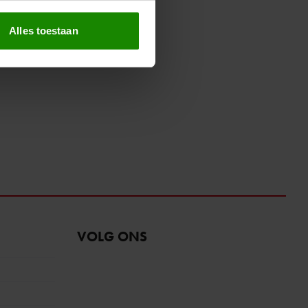
erprinting)
t
detailgedeelte
in. U kunt uw
Alles toestaan
 media te bieden en om ons
ze partners voor social
nformatie die u aan ze heeft
oord met onze cookies als u
VOLG ONS