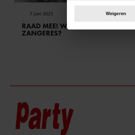
Uw apparaat identific
Lees meer over hoe uw perso
7 juni 2025
Weigeren
toestemming op elk moment wi
RAAD MEE! WIE IS DEZE
ZANGERES?
We gebruiken cookies om cont
websiteverkeer te analyseren
media, adverteren en analys
verstrekt of die ze hebben v
onze website blijft gebruiken.