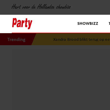
Hart voor de Hollandse showbizz
SHOWBIZZ
Trending
Xandra Brood blikt terug op eerst