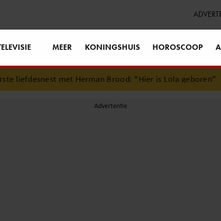
ADVERT
TELEVISIE
MEER
KONINGSHUIS
HOROSCOOP
A
e liefdesnest met Herman Brood: “Hier is Lola geboren”
•
S