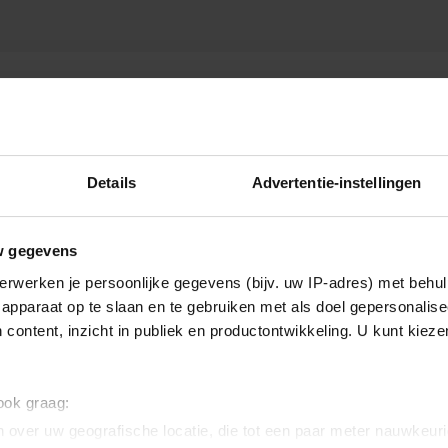
Details
Advertentie-instellingen
w gegevens
erwerken je persoonlijke gegevens (bijv. uw IP-adres) met behul
apparaat op te slaan en te gebruiken met als doel gepersonalise
 content, inzicht in publiek en productontwikkeling. U kunt kiez
 ook graag:
 over uw geografische locatie, die tot een paar meter nauwkeuri