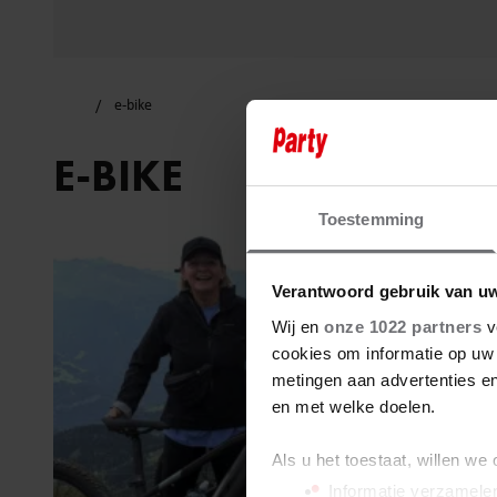
e-bike
E-BIKE
Toestemming
Verantwoord gebruik van u
Wij en
onze 1022 partners
v
cookies om informatie op uw 
metingen aan advertenties en
en met welke doelen.
Als u het toestaat, willen we
Informatie verzamelen