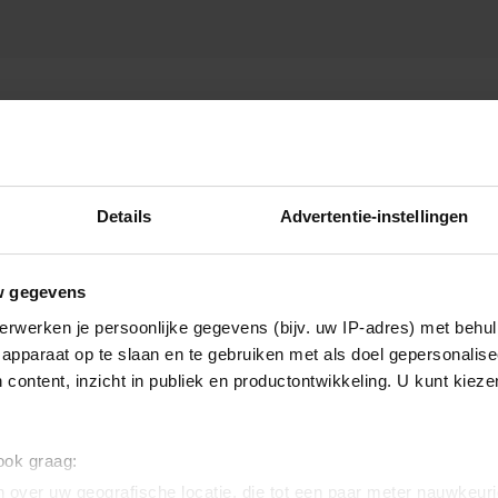
Details
Advertentie-instellingen
w gegevens
erwerken je persoonlijke gegevens (bijv. uw IP-adres) met behul
apparaat op te slaan en te gebruiken met als doel gepersonalise
 content, inzicht in publiek en productontwikkeling. U kunt kiez
 ook graag:
 over uw geografische locatie, die tot een paar meter nauwkeuri