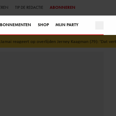
EREN
TIP DE REDACTIE
ABONNEREN
BONNEMENTEN
SHOP
MIJN PARTY
ai reageert op overlijden Jerney Kaagman (79): ‘Dat vertrou