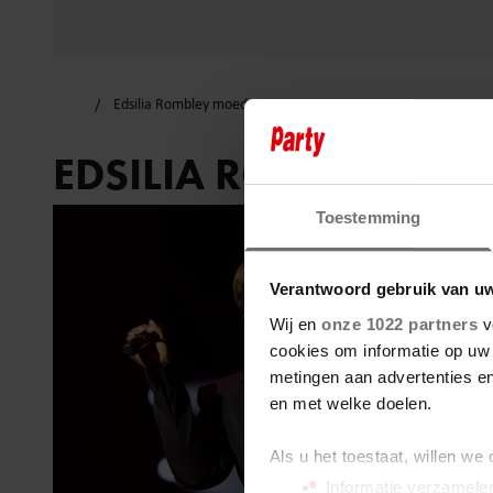
Edsilia Rombley moeder
EDSILIA ROMBLEY M
Toestemming
Verantwoord gebruik van u
Wij en
onze 1022 partners
v
cookies om informatie op uw 
metingen aan advertenties en
en met welke doelen.
Als u het toestaat, willen we
Informatie verzamelen