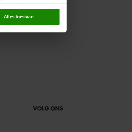
erprinting)
t
detailgedeelte
in. U kunt uw
Alles toestaan
 media te bieden en om ons
ze partners voor social
nformatie die u aan ze heeft
oord met onze cookies als u
VOLG ONS