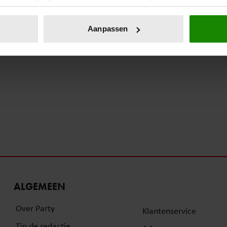
eren door het actief te scannen op specifieke eigenschappen (fing
onlijke gegevens worden verwerkt en stel uw voorkeuren in he
Aanpassen
jzigen of intrekken in de Cookieverklaring.
ent en advertenties te personaliseren, om functies voor social
. Ook delen we informatie over uw gebruik van onze site met on
e. Deze partners kunnen deze gegevens combineren met andere i
erzameld op basis van uw gebruik van hun services. U gaat akk
ALGEMEEN
Over Party
Klantenservice
Tip de redactie