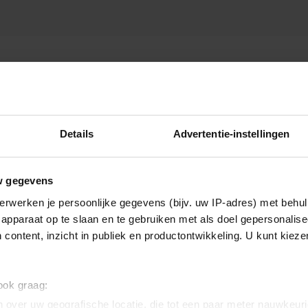
OEDER
Details
Advertentie-instellingen
w gegevens
erwerken je persoonlijke gegevens (bijv. uw IP-adres) met behul
apparaat op te slaan en te gebruiken met als doel gepersonalise
 content, inzicht in publiek en productontwikkeling. U kunt kiez
 ook graag:
 over uw geografische locatie, die tot een paar meter nauwkeuri