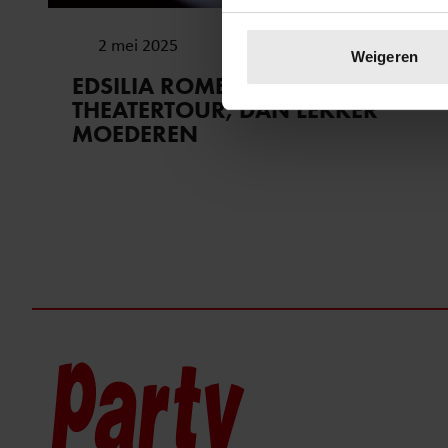
Uw apparaat identific
2 mei 2025
Lees meer over hoe uw perso
Weigeren
toestemming op elk moment wi
EDSILIA ROMBLEY: EERST
THEATERTOUR, DAN LEKKER
We gebruiken cookies om cont
MOEDEREN
websiteverkeer te analyseren
media, adverteren en analys
verstrekt of die ze hebben v
onze website blijft gebruiken.