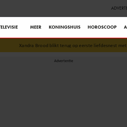
ADVERT
TELEVISIE
MEER
KONINGSHUIS
HOROSCOOP
A
Xandra Brood blikt terug op eerste liefdesnest met H