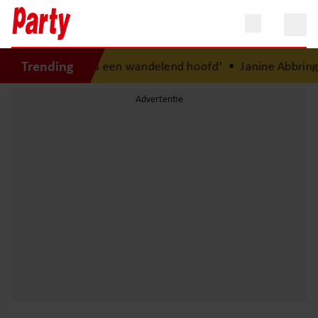
Trending
re periode: ‘Ik was een wandelend hoofd’
•
Janine Abbring o