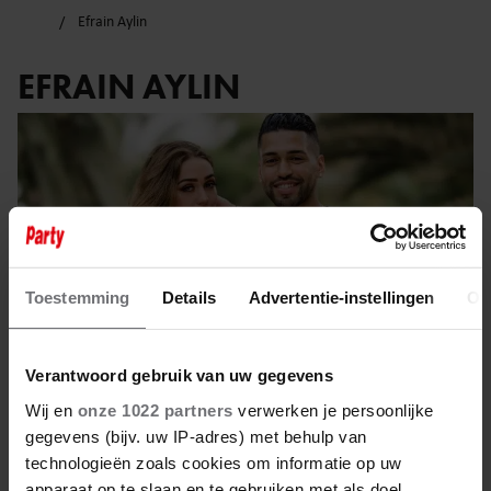
Efrain Aylin
EFRAIN AYLIN
Toestemming
Details
Advertentie-instellingen
Ov
Verantwoord gebruik van uw gegevens
Wij en
onze 1022 partners
verwerken je persoonlijke
gegevens (bijv. uw IP-adres) met behulp van
14 maart 2025
technologieën zoals cookies om informatie op uw
apparaat op te slaan en te gebruiken met als doel