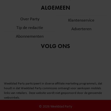
informatie over uw gebruik van onze site met onze
ALGEMEEN
partners voor social media, adverteren en analyse. Deze
partners kunnen deze gegevens combineren met andere
Over Party
Klantenservice
informatie die u aan ze heeft verstrekt of die ze hebben
Tip de redactie
verzameld op basis van uw gebruik van hun services. U
Adverteren
gaat akkoord met onze cookies als u onze website blijft
Abonnementen
gebruiken.
VOLG ONS
Weekblad Party participeert in diverse affiliate marketing programma’s, dat
houdt in dat Weekblad Party commissies ontvangt voor aankopen middels
links van retailers. Deze website wordt niet gesponsord door de genoemde
webwinkels.
© 2026 Weekblad Party