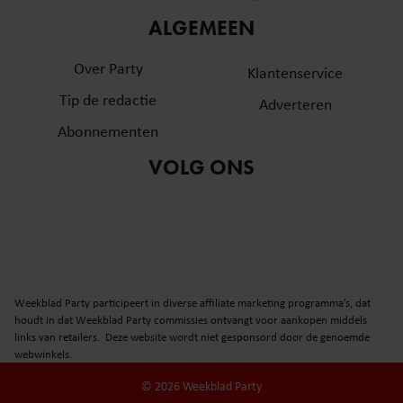
informatie over uw gebruik van onze site met onze
ALGEMEEN
partners voor social media, adverteren en analyse. Deze
partners kunnen deze gegevens combineren met andere
Over Party
Klantenservice
informatie die u aan ze heeft verstrekt of die ze hebben
Tip de redactie
verzameld op basis van uw gebruik van hun services. U
Adverteren
gaat akkoord met onze cookies als u onze website blijft
Abonnementen
gebruiken.
VOLG ONS
Weekblad Party participeert in diverse affiliate marketing programma’s, dat
houdt in dat Weekblad Party commissies ontvangt voor aankopen middels
links van retailers. Deze website wordt niet gesponsord door de genoemde
webwinkels.
© 2026 Weekblad Party