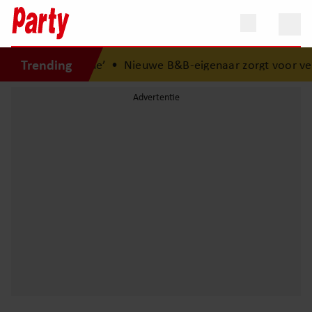
Trending
n ‘B&B Vol Liefde’
•
Nieuwe B&B-eigenaar zorgt voor verra