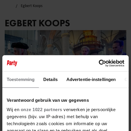
Egbert Koops
EGBERT KOOPS
Toestemming
Details
Advertentie-instellingen
Ov
Verantwoord gebruik van uw gegevens
Wij en
onze 1022 partners
verwerken je persoonlijke
gegevens (bijv. uw IP-adres) met behulp van
7 februari 2025
technologieën zoals cookies om informatie op uw
apparaat op te slaan en te gebruiken met als doel