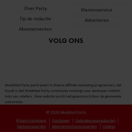
partners voor social media, adverteren en analyse. Deze
Over Party
Klantenservice
partners kunnen deze gegevens combineren met andere
Tip de redactie
informatie die u aan ze heeft verstrekt of die ze hebben
Adverteren
verzameld op basis van uw gebruik van hun services. U
Abonnementen
gaat akkoord met onze cookies als u onze website blijft
VOLG ONS
gebruiken.
Weekblad Party participeert in diverse affiliate marketing programma’s, dat
houdt in dat Weekblad Party commissies ontvangt voor aankopen middels
links van retailers. Deze website wordt niet gesponsord door de genoemde
webwinkels.
© 2026 Weekblad Party
Privacy statement
Disclaimer
Gebruikersvoorwaarden
Spelvoorwaarden
Abonnementsvoorwaarden
Cookies