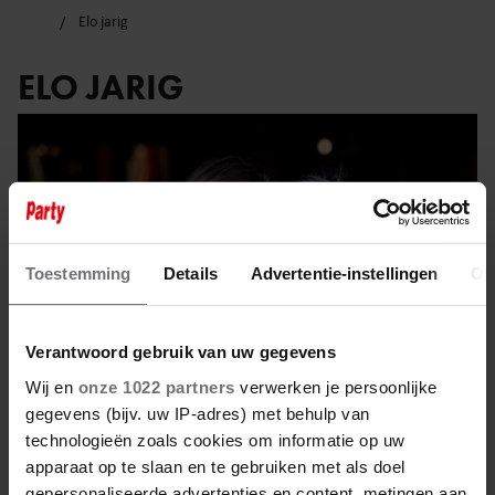
Elo jarig
ELO JARIG
Toestemming
Details
Advertentie-instellingen
Ov
Verantwoord gebruik van uw gegevens
Wij en
onze 1022 partners
verwerken je persoonlijke
gegevens (bijv. uw IP-adres) met behulp van
technologieën zoals cookies om informatie op uw
8 juni 2025
apparaat op te slaan en te gebruiken met als doel
gepersonaliseerde advertenties en content, metingen aan