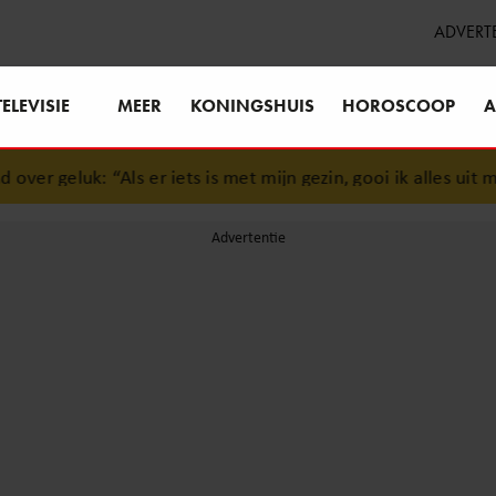
ADVERT
TELEVISIE
MEER
KONINGSHUIS
HOROSCOOP
A
er geluk: “Als er iets is met mijn gezin, gooi ik alles uit mij