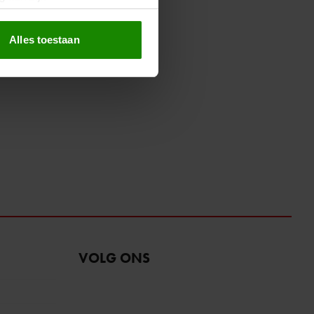
erprinting)
t
detailgedeelte
in. U kunt uw
Alles toestaan
 media te bieden en om ons
ze partners voor social
nformatie die u aan ze heeft
oord met onze cookies als u
VOLG ONS