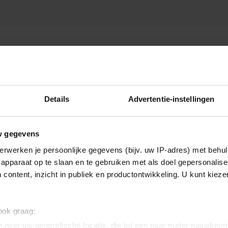
Details
Advertentie-instellingen
w gegevens
erwerken je persoonlijke gegevens (bijv. uw IP-adres) met behul
apparaat op te slaan en te gebruiken met als doel gepersonalise
 content, inzicht in publiek en productontwikkeling. U kunt kiez
 ook graag:
 over uw geografische locatie, die tot een paar meter nauwkeuri