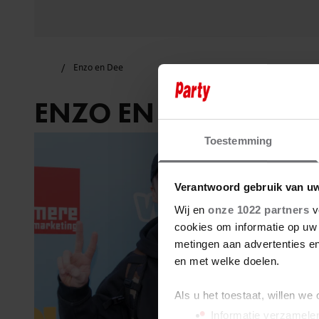
Enzo en Dee
ENZO EN DEE
Toestemming
Verantwoord gebruik van u
Wij en
onze 1022 partners
v
cookies om informatie op uw 
metingen aan advertenties en
en met welke doelen.
Als u het toestaat, willen we
Informatie verzamelen