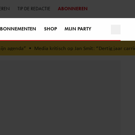
EREN
TIP DE REDACTIE
ABONNEREN
BONNEMENTEN
SHOP
MIJN PARTY
n agenda”
•
Media kritisch op Jan Smit: “Dertig jaar carrièr