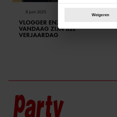
Uw apparaat identific
8 juni 2025
Lees meer over hoe uw perso
Weigeren
toestemming op elk moment wi
VLOGGER ENZO KNOL VIERT
VANDAAG ZIJN 32E
We gebruiken cookies om cont
VERJAARDAG
websiteverkeer te analyseren
media, adverteren en analys
verstrekt of die ze hebben v
onze website blijft gebruiken.