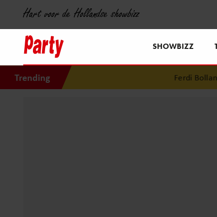
Hart voor de Hollandse showbizz
SHOWBIZZ
Trending
Ferdi Bolland ov