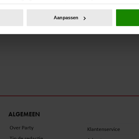
eren door het actief te scannen op specifieke eigenschappen (fing
onlijke gegevens worden verwerkt en stel uw voorkeuren in he
Aanpassen
jzigen of intrekken in de Cookieverklaring.
ent en advertenties te personaliseren, om functies voor social
. Ook delen we informatie over uw gebruik van onze site met on
e. Deze partners kunnen deze gegevens combineren met andere i
erzameld op basis van uw gebruik van hun services. U gaat akk
ALGEMEEN
Over Party
Klantenservice
Tip de redactie