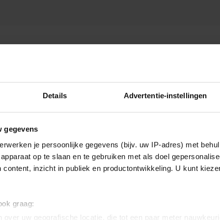
REN
Details
Advertentie-instellingen
w gegevens
erwerken je persoonlijke gegevens (bijv. uw IP-adres) met behul
apparaat op te slaan en te gebruiken met als doel gepersonalise
 content, inzicht in publiek en productontwikkeling. U kunt kiez
 ook graag:
 over uw geografische locatie, die tot een paar meter nauwkeuri