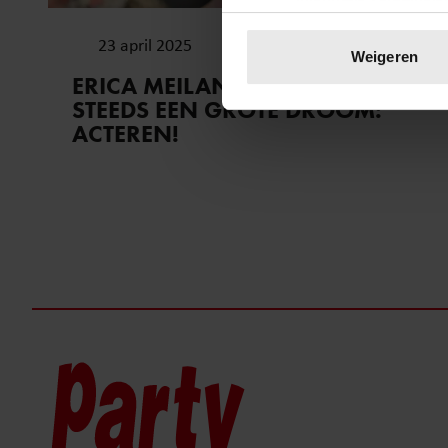
Uw apparaat identific
23 april 2025
Lees meer over hoe uw perso
Weigeren
toestemming op elk moment wi
ERICA MEILAND HEEFT NOG
STEEDS EEN GROTE DROOM:
We gebruiken cookies om cont
ACTEREN!
websiteverkeer te analyseren
media, adverteren en analys
verstrekt of die ze hebben v
onze website blijft gebruiken.