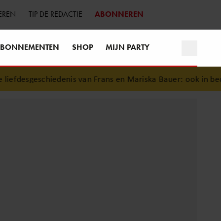
EREN
TIP DE REDACTIE
ABONNEREN
BONNEMENTEN
SHOP
MIJN PARTY
efdesgeschiedenis van Frans en Mariska Bauer: ook in bed el