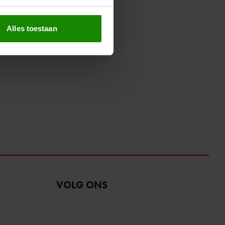
erprinting)
t
detailgedeelte
in. U kunt uw
Alles toestaan
 media te bieden en om ons
ze partners voor social
nformatie die u aan ze heeft
oord met onze cookies als u
VOLG ONS