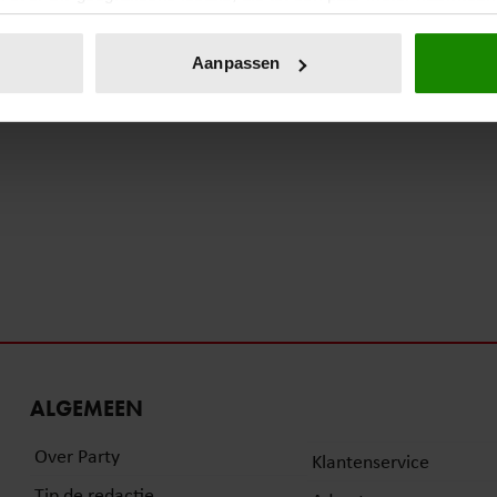
eren door het actief te scannen op specifieke eigenschappen (fing
onlijke gegevens worden verwerkt en stel uw voorkeuren in he
Aanpassen
jzigen of intrekken in de Cookieverklaring.
ent en advertenties te personaliseren, om functies voor social
. Ook delen we informatie over uw gebruik van onze site met on
e. Deze partners kunnen deze gegevens combineren met andere i
erzameld op basis van uw gebruik van hun services. U gaat akk
ALGEMEEN
Over Party
Klantenservice
Tip de redactie