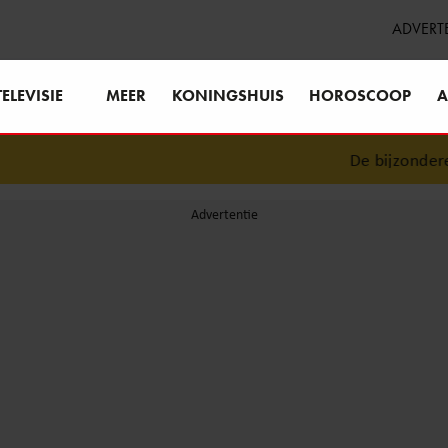
ADVERT
TELEVISIE
MEER
KONINGSHUIS
HOROSCOOP
A
De bijzondere li