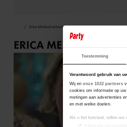
Erica Meiland acteren
ERICA MEILAND ACTE
Toestemming
Verantwoord gebruik van u
Wij en
onze 1022 partners
v
cookies om informatie op uw 
metingen aan advertenties en
en met welke doelen.
Als u het toestaat, willen we
Informatie verzamelen