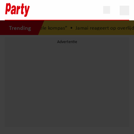
Trending
jn zus is mijn morele kompas”
•
Jamai reageert op overlijde