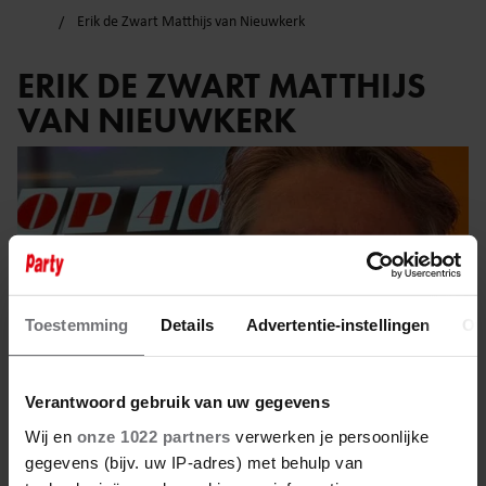
Erik de Zwart Matthijs van Nieuwkerk
ERIK DE ZWART MATTHIJS
VAN NIEUWKERK
Toestemming
Details
Advertentie-instellingen
Ov
Verantwoord gebruik van uw gegevens
Wij en
onze 1022 partners
verwerken je persoonlijke
gegevens (bijv. uw IP-adres) met behulp van