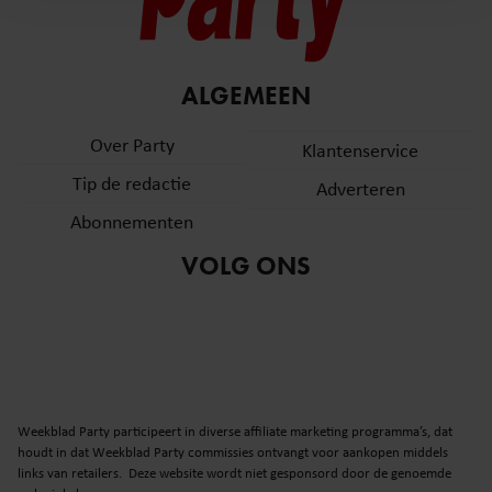
en om ons websiteverkeer te analyseren. Ook delen we
informatie over uw gebruik van onze site met onze
partners voor social media, adverteren en analyse. Deze
ALGEMEEN
partners kunnen deze gegevens combineren met andere
informatie die u aan ze heeft verstrekt of die ze hebben
Over Party
Klantenservice
verzameld op basis van uw gebruik van hun services. U
gaat akkoord met onze cookies als u onze website blijft
Tip de redactie
Adverteren
gebruiken.
Abonnementen
VOLG ONS
Weekblad Party participeert in diverse affiliate marketing programma’s, dat
houdt in dat Weekblad Party commissies ontvangt voor aankopen middels
links van retailers. Deze website wordt niet gesponsord door de genoemde