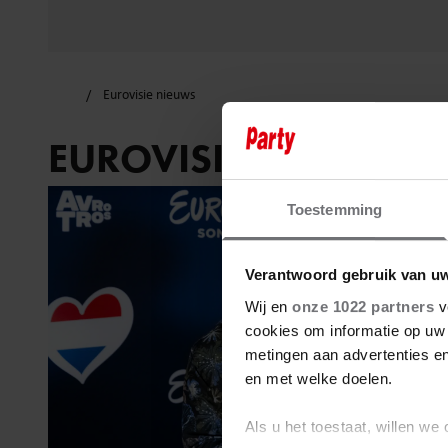
Eurovisie nieuws
EUROVISIE NIEUWS
Toestemming
Verantwoord gebruik van u
Wij en
onze 1022 partners
v
cookies om informatie op uw 
metingen aan advertenties en
en met welke doelen.
Als u het toestaat, willen we