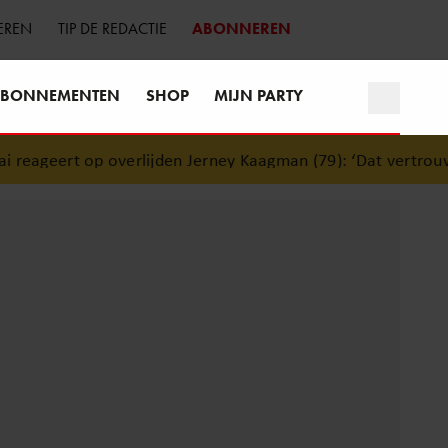
EREN
TIP DE REDACTIE
ABONNEREN
BONNEMENTEN
SHOP
MIJN PARTY
eageert op overlijden Jerney Kaagman (79): ‘Dat vertrouwen z