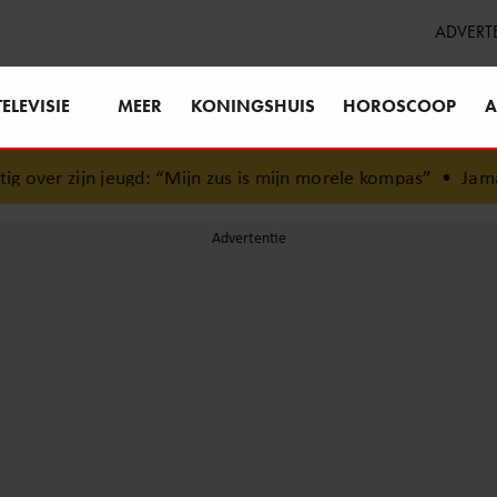
ADVERT
TELEVISIE
MEER
KONINGSHUIS
HOROSCOOP
A
ver zijn jeugd: “Mijn zus is mijn morele kompas”
•
Jamai r