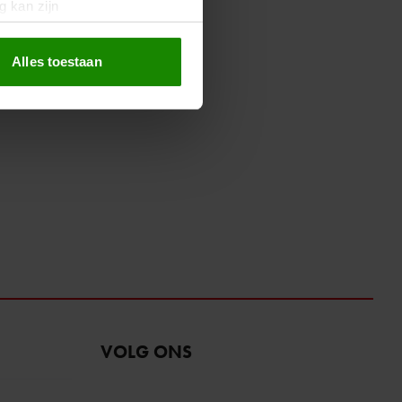
g kan zijn
erprinting)
t
detailgedeelte
in. U kunt uw
Alles toestaan
 media te bieden en om ons
ze partners voor social
nformatie die u aan ze heeft
oord met onze cookies als u
VOLG ONS