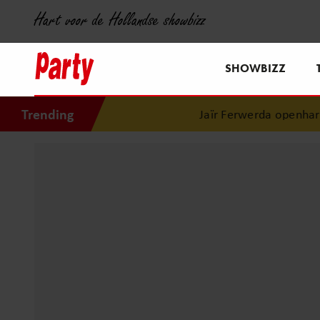
Hart voor de Hollandse showbizz
SHOWBIZZ
Trending
Jaïr Ferwerda openhartig o