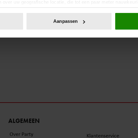
 over uw geografische locatie, die tot een paar meter nauwkeuri
eren door het actief te scannen op specifieke eigenschappen (fing
onlijke gegevens worden verwerkt en stel uw voorkeuren in he
Aanpassen
jzigen of intrekken in de Cookieverklaring.
ent en advertenties te personaliseren, om functies voor social
. Ook delen we informatie over uw gebruik van onze site met on
e. Deze partners kunnen deze gegevens combineren met andere i
erzameld op basis van uw gebruik van hun services. U gaat akk
ALGEMEEN
Over Party
Klantenservice