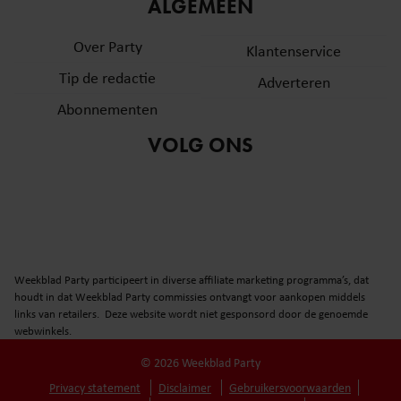
informatie over uw gebruik van onze site met onze
ALGEMEEN
partners voor social media, adverteren en analyse. Deze
Over Party
partners kunnen deze gegevens combineren met andere
Klantenservice
informatie die u aan ze heeft verstrekt of die ze hebben
Tip de redactie
Adverteren
verzameld op basis van uw gebruik van hun services. U
Abonnementen
gaat akkoord met onze cookies als u onze website blijft
gebruiken.
VOLG ONS
Weekblad Party participeert in diverse affiliate marketing programma’s, dat
houdt in dat Weekblad Party commissies ontvangt voor aankopen middels
links van retailers. Deze website wordt niet gesponsord door de genoemde
webwinkels.
© 2026 Weekblad Party
Privacy statement
Disclaimer
Gebruikersvoorwaarden