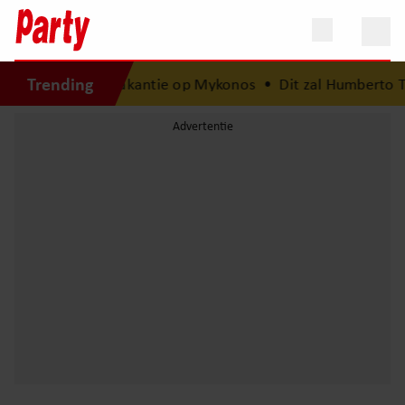
Trending
is na van droomvakantie op Mykonos
•
Dit zal Humberto Ta