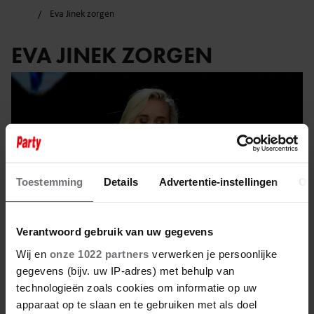
Eva Jinek zorgen
EVA JINEK ZORGEN
Toestemming
Details
Advertentie-instellingen
Ov
Verantwoord gebruik van uw gegevens
Wij en
onze 1022 partners
verwerken je persoonlijke
gegevens (bijv. uw IP-adres) met behulp van
technologieën zoals cookies om informatie op uw
23 januari 2024
apparaat op te slaan en te gebruiken met als doel