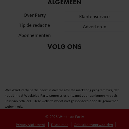
informatie over uw gebruik van onze site met onze
ALGEMEEN
partners voor social media, adverteren en analyse. Deze
Over Party
partners kunnen deze gegevens combineren met andere
Klantenservice
informatie die u aan ze heeft verstrekt of die ze hebben
Tip de redactie
Adverteren
verzameld op basis van uw gebruik van hun services. U
Abonnementen
gaat akkoord met onze cookies als u onze website blijft
gebruiken.
VOLG ONS
Weekblad Party participeert in diverse affiliate marketing programma’s, dat
houdt in dat Weekblad Party commissies ontvangt voor aankopen middels
links van retailers. Deze website wordt niet gesponsord door de genoemde
webwinkels.
© 2026 Weekblad Party
Privacy statement
Disclaimer
Gebruikersvoorwaarden