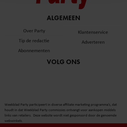
en om ons websiteverkeer te analyseren. Ook delen we
informatie over uw gebruik van onze site met onze
partners voor social media, adverteren en analyse. Deze
ALGEMEEN
partners kunnen deze gegevens combineren met andere
informatie die u aan ze heeft verstrekt of die ze hebben
Over Party
Klantenservice
verzameld op basis van uw gebruik van hun services. U
Tip de redactie
Adverteren
gaat akkoord met onze cookies als u onze website blijft
gebruiken.
Abonnementen
VOLG ONS
Weekblad Party participeert in diverse affiliate marketing programma’s, dat
houdt in dat Weekblad Party commissies ontvangt voor aankopen middels
links van retailers. Deze website wordt niet gesponsord door de genoemde
webwinkels.