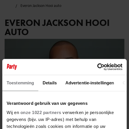
Everon Jackson Hooi auto
EVERON JACKSON HOOI
AUTO
Toestemming
Details
Advertentie-instellingen
Ov
Verantwoord gebruik van uw gegevens
Wij en
onze 1022 partners
verwerken je persoonlijke
gegevens (bijv. uw IP-adres) met behulp van
technologieën zoals cookies om informatie op uw