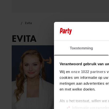
Evita
EVITA
Toestemming
Verantwoord gebruik van u
Wij en
onze 1022 partners
v
cookies om informatie op uw 
metingen aan advertenties en
en met welke doelen.
Als u het toestaat, willen we
Informatie verzamelen