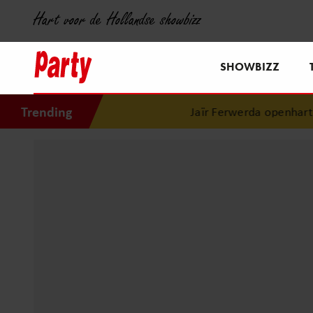
Hart voor de Hollandse showbizz
SHOWBIZZ
Trending
Jaïr Ferwerda openhartig ov