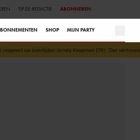
EREN
TIP DE REDACTIE
ABONNEREN
BONNEMENTEN
SHOP
MIJN PARTY
geert op overlijden Jerney Kaagman (79): ‘Dat vertrouwen za