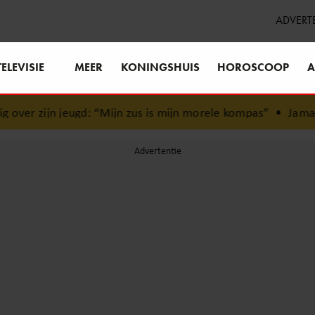
ADVERT
TELEVISIE
MEER
KONINGSHUIS
HOROSCOOP
A
er zijn jeugd: “Mijn zus is mijn morele kompas”
•
Jamai rea