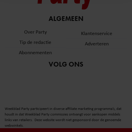
en om ons websiteverkeer te analyseren. Ook delen we
informatie over uw gebruik van onze site met onze
partners voor social media, adverteren en analyse. Deze
ALGEMEEN
partners kunnen deze gegevens combineren met andere
informatie die u aan ze heeft verstrekt of die ze hebben
Over Party
Klantenservice
verzameld op basis van uw gebruik van hun services. U
Tip de redactie
Adverteren
gaat akkoord met onze cookies als u onze website blijft
gebruiken.
Abonnementen
VOLG ONS
Weekblad Party participeert in diverse affiliate marketing programma’s, dat
houdt in dat Weekblad Party commissies ontvangt voor aankopen middels
links van retailers. Deze website wordt niet gesponsord door de genoemde
webwinkels.