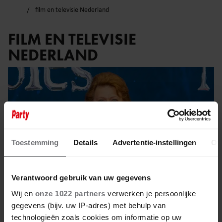
film en televisie Nederland
FILM EN TELEVISIE
NEDERLAND
Toestemming
Details
Advertentie-instellingen
Ov
Verantwoord gebruik van uw gegevens
Wij en
onze 1022 partners
verwerken je persoonlijke
gegevens (bijv. uw IP-adres) met behulp van
technologieën zoals cookies om informatie op uw